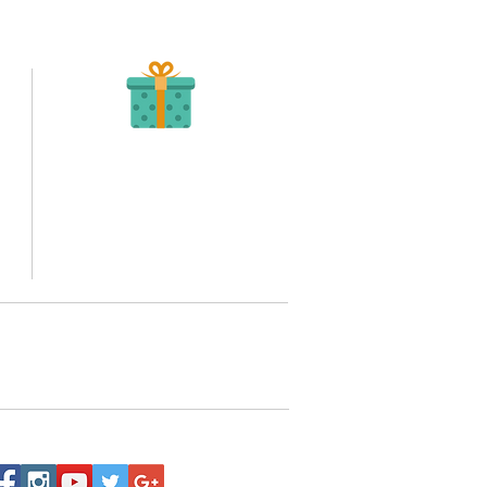
Recibe tu Pedido
Una vez tengamos tu soporte de pago,
te enviamos al correo o whatsapp el diseño con tus
ideas, recuerda que puedes solicitar modificaciones.
to,
No FABRICAMOS tu pedido sino recibimos tu
aprobación, queremos ofrecerte nuestra
mejor calidad y servicio.
quí
o WhatsApp 3202517539,
a domicilio a nivel nacional.
Siguenos: