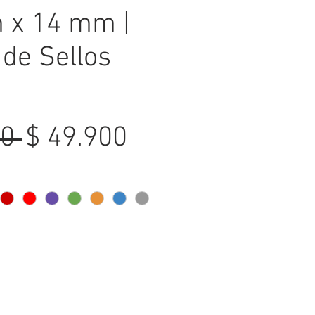
 x 14 mm |
 de Sellos
Precio
Precio
0 
$ 49.900
de
oferta