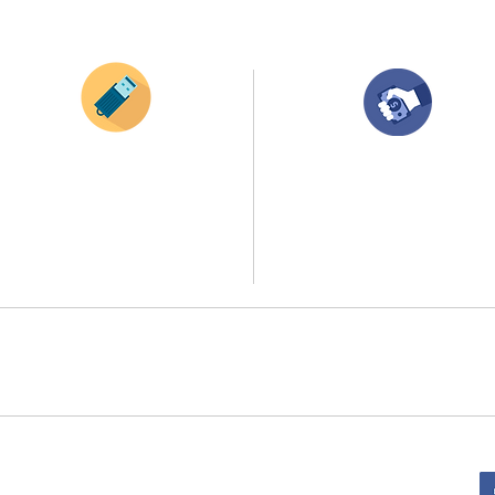
¿Como comprar?
Envianos tus ideas
Compra tu pedido
Si deseas enviar tus ideas
haz clic aqui.
Una vez recibamos tus ideas, a tu correo
electronico o whatsapp llegará una orden
Puedes enviar las imagenes en cualquier
con el valor de tu pedido.
formato, nosotros nos encargamos de ello.
Puedes realizar el pago online, efecty, via balo
Si no tienes algún diseño, no te preocupes,
transferencia o consignacion bancolombia.
Nuestro equipo de diseñadores estará en
todo el proceso contigo.
Si tienes el soporte de pago puedes enviarlo
a
ello la atención al publico se hace a través de nuestro portal web 
retirados en el punto de entregas zona zur, o se coordina la entrega 
:
Sede Administrativa: