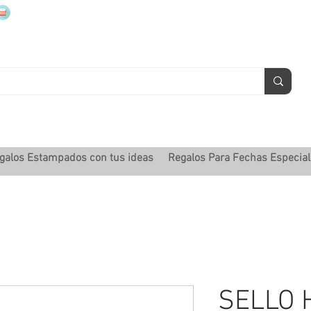
mugsmarcados@companyjbm.com
galos Estampados con tus ideas
Regalos Para Fechas Especia
SELLO 