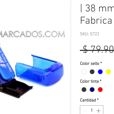
| 38 mm
Fabrica
SKU: S722
 $ 79.90
Color sello
*
Color tinta
*
Cantidad
*