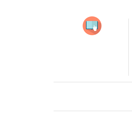
Selecciona tu producto
haz clic en el producto que te guste,
todos nuestros productos son personalizados
con tus imagenes y textos.
Recuerda que a MAYOR CANTIDAD menor es su precio
( aplican para compras mayores a 12 productos).
Queremos cuidarte, por 
Todos tus pedidos pueden ser 
Surcursal zona sur 