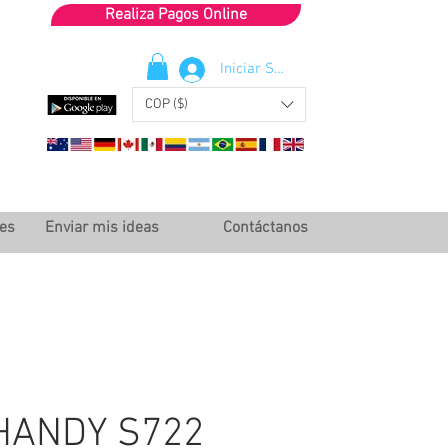
Realiza Pagos Online
Iniciar Sesión
COP ($)
les
Enviar mis ideas
Contáctanos
HANDY S722