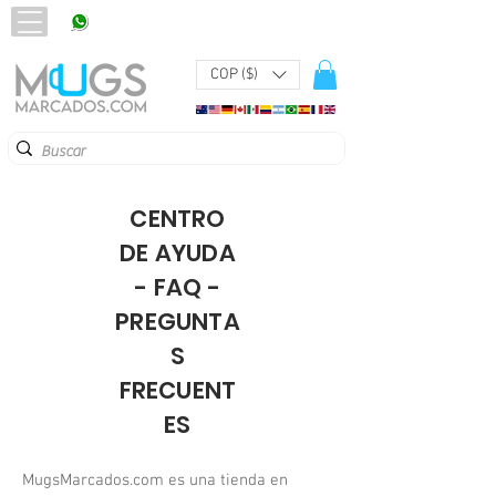
320 251 75 39
Pbx:
601 305 43 48
COP ($)
CENTRO
DE AYUDA
- FAQ -
PREGUNTA
S
FRECUENT
ES
MugsMarcados.com es una tienda en