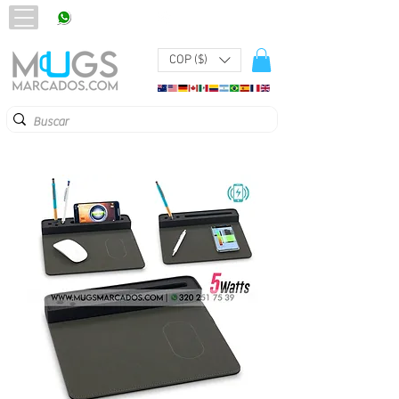
320 251 75 39
Pbx:
601 305 43 48
COP ($)