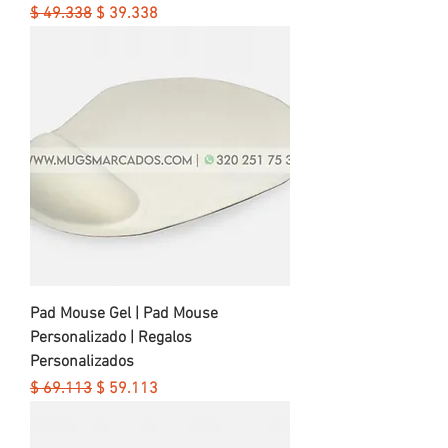
Precio
Precio de oferta
$ 49.338
$ 39.338
Pad Mouse Gel | Pad Mouse
Personalizado | Regalos
Personalizados
Precio
Precio de oferta
$ 69.113
$ 59.113