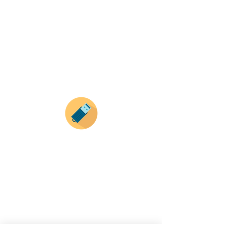
Selecciona tu producto
haz clic en el producto que te guste,
todos nuestros productos son personalizados
con tus imagenes y textos.
Recuerda que a MAYOR CANTIDAD menor es su
precio ( aplican para compras mayores a 12
productos).
Envianos tus ideas
Si deseas enviar tus ideas
haz clic aqui.
Puedes enviar las imagenes en cualquier
formato, nosotros nos encargamos de ello.
Si no tienes algún diseño, no te preocupes,
Nuestro equipo de diseñadores estará en
todo el proceso contigo.