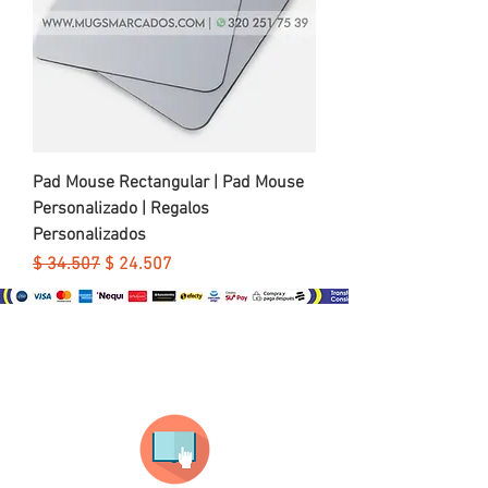
Pad Mouse Rectangular | Pad Mouse
Personalizado | Regalos
Personalizados
Precio
Precio de oferta
$ 34.507
$ 24.507
¿Como comprar?