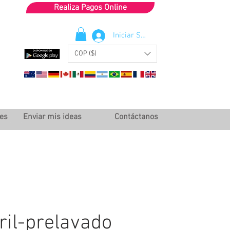
Realiza Pagos Online
Iniciar Sesión
COP ($)
les
Enviar mis ideas
Contáctanos
ril-prelavado