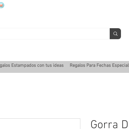
mugsmarcados@companyjbm.com
galos Estampados con tus ideas
Regalos Para Fechas Especia
Gorra D