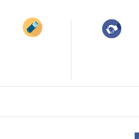
¿Como comprar?
Envianos tus ideas
Compra tu pedido
Si deseas enviar tus ideas
haz clic aqui.
Una vez recibamos tus ideas, a tu correo
electronico o whatsapp llegará una orden
Puedes enviar las imagenes en cualquier
con el valor de tu pedido.
formato, nosotros nos encargamos de ello.
Puedes realizar el pago online, efecty, via balo
Si no tienes algún diseño, no te preocupes,
transferencia o consignacion bancolombia.
Nuestro equipo de diseñadores estará en
todo el proceso contigo.
Si tienes el soporte de pago puedes enviarlo
a
ello la atención al publico se hace a través de nuestro portal web 
retirados en el punto de entregas zona zur, o se coordina la entrega 
:
Sede Administrativa: