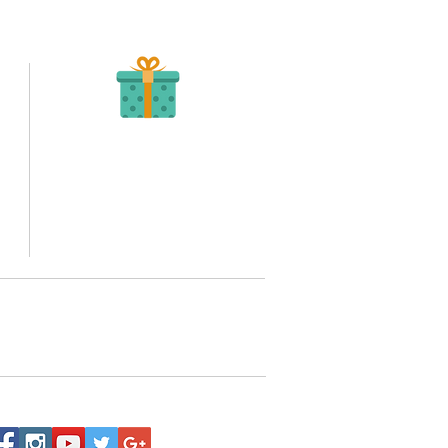
Recibe tu Pedido
Una vez tengamos tu soporte de pago,
te enviamos al correo o whatsapp el diseño con tus
ideas, recuerda que puedes solicitar modificaciones.
to,
No FABRICAMOS tu pedido sino recibimos tu
aprobación, queremos ofrecerte nuestra
mejor calidad y servicio.
quí
o WhatsApp 3202517539,
a domicilio a nivel nacional.
Siguenos: