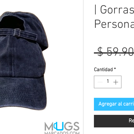
| Gorra
Persona
 $ 59.90
Cantidad
*
Agregar al carri
Re