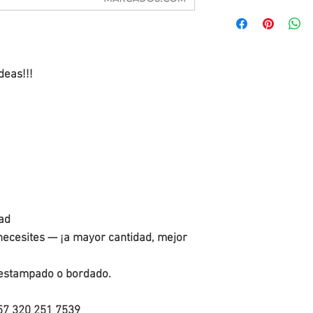
deas!!!
dad
necesites — ¡a mayor cantidad, mejor
 estampado o bordado.
57 320 251 7539