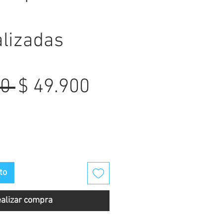
s
lizadas
Precio
Precio
0 
$ 49.900
de
oferta
to
alizar compra