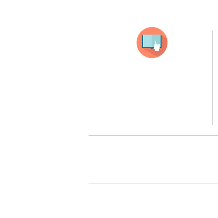
Selecciona tu producto
haz clic en el producto que te guste,
todos nuestros productos son personalizados
con tus imagenes y textos.
Recuerda que a MAYOR CANTIDAD menor es su precio
( aplican para compras mayores a 12 productos).
Queremos cuidarte, por 
Todos tus pedidos pueden ser 
Surcursal zona sur 