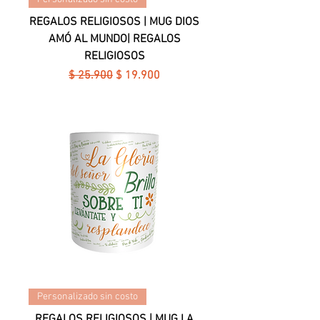
REGALOS RELIGIOSOS | MUG DIOS
AMÓ AL MUNDO| REGALOS
RELIGIOSOS
Precio
Precio de oferta
$ 25.900
$ 19.900
Personalizado sin costo
REGALOS RELIGIOSOS | MUG LA