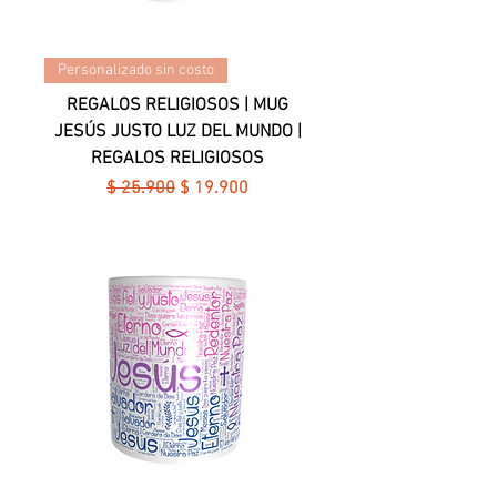
Personalizado sin costo
REGALOS RELIGIOSOS | MUG
JESÚS JUSTO LUZ DEL MUNDO |
REGALOS RELIGIOSOS
Precio
Precio de oferta
$ 25.900
$ 19.900