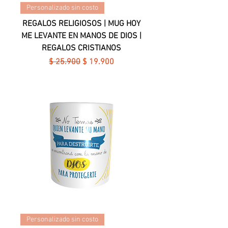
Personalizado sin costo
REGALOS RELIGIOSOS | MUG HOY
ME LEVANTE EN MANOS DE DIOS |
REGALOS CRISTIANOS
Precio
Precio de oferta
$ 25.900
$ 19.900
Personalizado sin costo