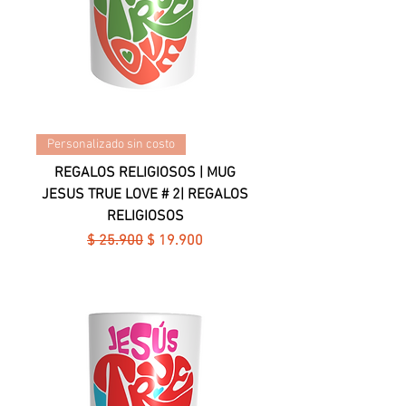
Personalizado sin costo
REGALOS RELIGIOSOS | MUG
JESUS TRUE LOVE # 2| REGALOS
RELIGIOSOS
Precio
Precio de oferta
$ 25.900
$ 19.900