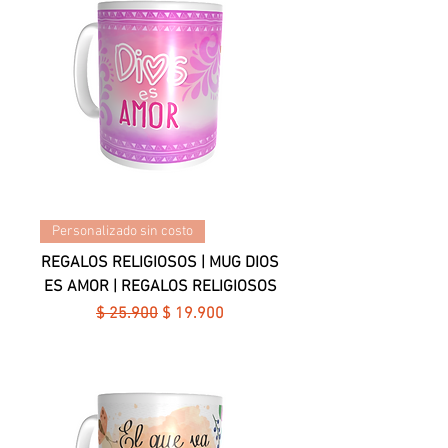
Personalizado sin costo
REGALOS RELIGIOSOS | MUG DIOS
ES AMOR | REGALOS RELIGIOSOS
Precio
Precio de oferta
$ 25.900
$ 19.900