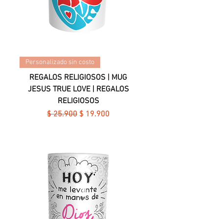
Personalizado sin costo
REGALOS RELIGIOSOS | MUG
JESUS TRUE LOVE | REGALOS
RELIGIOSOS
Precio
Precio de oferta
$ 25.900
$ 19.900