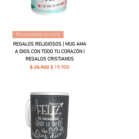
Personalizado sin costo
REGALOS RELIGIOSOS | MUG AMA
A DIOS CON TODO TU CORAZÓN |
REGALOS CRISTIANOS
Precio
Precio de oferta
$ 25.900
$ 19.900