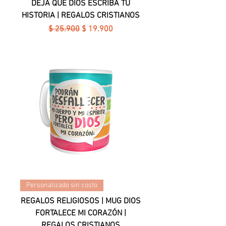
DEJA QUE DIOS ESCRIBA TU
HISTORIA | REGALOS CRISTIANOS
Precio
Precio de oferta
$ 25.900
$ 19.900
Personalizado sin costo
REGALOS RELIGIOSOS | MUG DIOS
FORTALECE MI CORAZÓN |
REGALOS CRISTIANOS