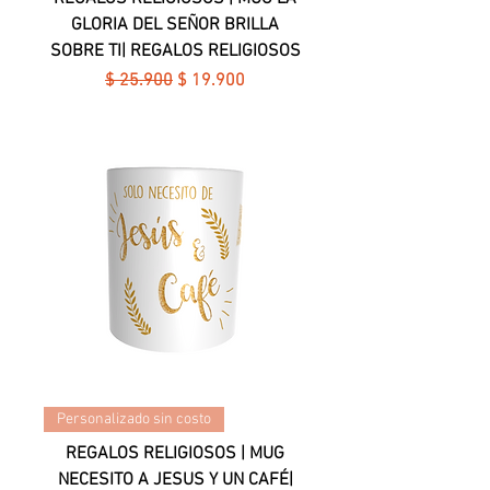
GLORIA DEL SEÑOR BRILLA
SOBRE TI| REGALOS RELIGIOSOS
Precio
Precio de oferta
$ 25.900
$ 19.900
Personalizado sin costo
REGALOS RELIGIOSOS | MUG
NECESITO A JESUS Y UN CAFÉ|