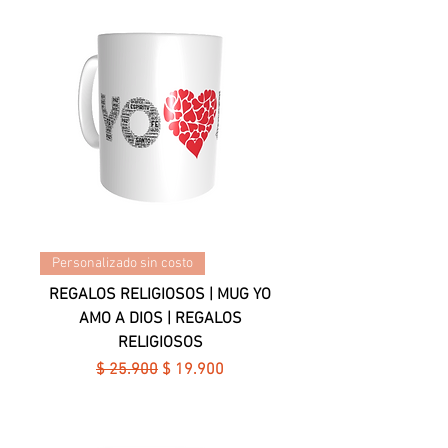
Personalizado sin costo
REGALOS RELIGIOSOS | MUG YO
AMO A DIOS | REGALOS
RELIGIOSOS
Precio
Precio de oferta
$ 25.900
$ 19.900