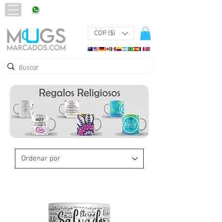
320 251 75 39
Pbx:
601 305 43 48
COP ($)