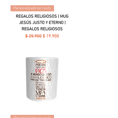
Personalizado sin costo
REGALOS RELIGIOSOS | MUG
JESÚS JUSTO Y ETERNO |
REGALOS RELIGIOSOS
Precio
Precio de oferta
$ 25.900
$ 19.900
Personalizado sin costo