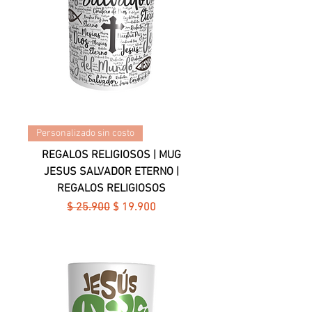
Personalizado sin costo
REGALOS RELIGIOSOS | MUG
JESUS SALVADOR ETERNO |
REGALOS RELIGIOSOS
Precio
Precio de oferta
$ 25.900
$ 19.900