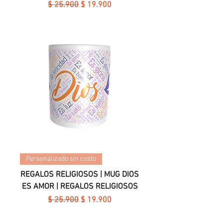
Precio
Precio de oferta
$ 25.900
$ 19.900
Personalizado sin costo
REGALOS RELIGIOSOS | MUG DIOS
ES AMOR | REGALOS RELIGIOSOS
Precio
Precio de oferta
$ 25.900
$ 19.900