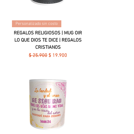
Personalizado sin costo
REGALOS RELIGIOSOS | MUG OIR
LO QUE DIOS TE DICE | REGALOS
CRISTIANOS
Precio
Precio de oferta
$ 25.900
$ 19.900