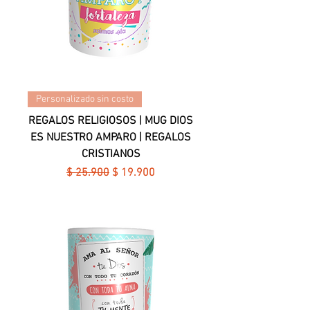
Personalizado sin costo
REGALOS RELIGIOSOS | MUG DIOS
ES NUESTRO AMPARO | REGALOS
CRISTIANOS
Precio
Precio de oferta
$ 25.900
$ 19.900