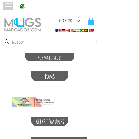
320 251 75 39
Pbx:
601 305 43 48
COP ($)
formato sedes
pdms
areas comunes