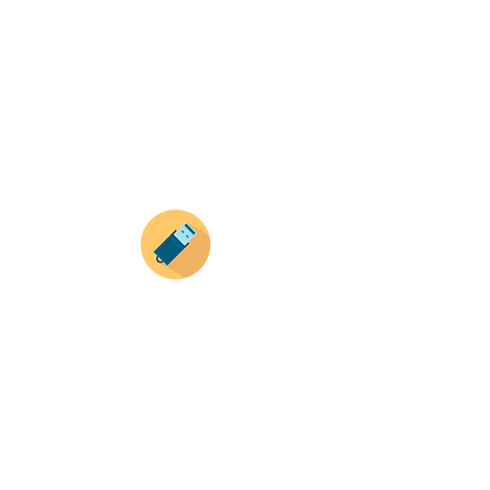
Selecciona tu producto
haz clic en el producto que te guste,
todos nuestros productos son personalizados
con tus imagenes y textos.
Recuerda que a MAYOR CANTIDAD menor es su
precio ( aplican para compras mayores a 12
productos).
Envianos tus ideas
Si deseas enviar tus ideas
haz clic aqui.
Puedes enviar las imagenes en cualquier
formato, nosotros nos encargamos de ello.
Si no tienes algún diseño, no te preocupes,
Nuestro equipo de diseñadores estará en
todo el proceso contigo.