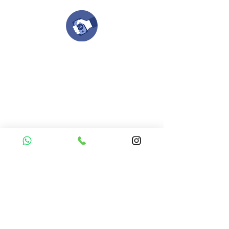
Compra tu pedido
Una vez recibamos tus ideas, a tu correo
electronico o whatsapp llegará una orden
con el valor de tu pedido.
Puedes realizar el pago online, efecty, via baloto,
transferencia o consignacion bancolombia.
Si tienes el soporte de pago puedes enviarlo
aquí
Recibe tu Pedido
Una vez tengamos tu soporte de pago,
te enviamos al correo o whatsapp el diseño con tus
ideas, recuerda que puedes solicitar