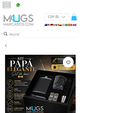
320 251 75 39
Pbx:
601 305 43 48
COP ($)