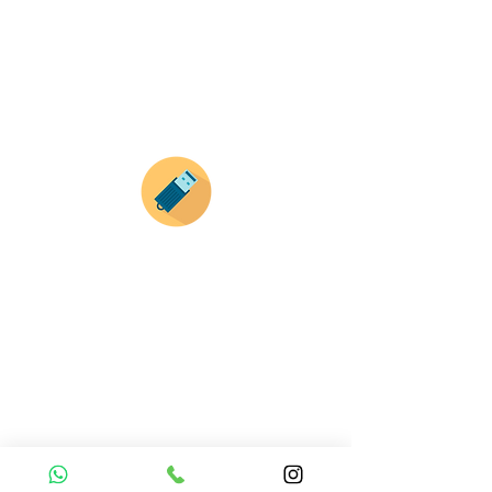
haz clic en el producto que te guste,
todos nuestros productos son personalizados
con tus imagenes y textos.
Recuerda que a MAYOR CANTIDAD menor es su
precio ( aplican para compras mayores a 12
productos).
Envianos tus ideas
Si deseas enviar tus ideas
haz clic aqui.
Puedes enviar las imagenes en cualquier
formato, nosotros nos encargamos de ello.
Si no tienes algún diseño, no te preocupes,
Nuestro equipo de diseñadores estará en
todo el proceso contigo.