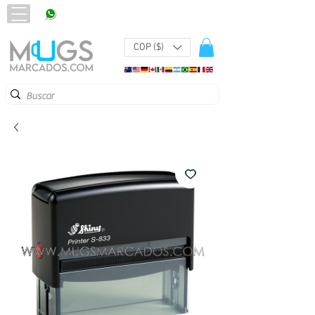
320 251 75 39
Pbx:
601 305 43 48
COP ($)