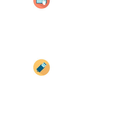
Selecciona tu producto
haz clic en el producto que te guste,
todos nuestros productos son personalizados
con tus imagenes y textos.
Recuerda que a MAYOR CANTIDAD menor es su
precio ( aplican para compras mayores a 12
productos).
Envianos tus ideas
Si deseas enviar tus ideas
haz clic aqui.
Puedes enviar las imagenes en cualquier
formato, nosotros nos encargamos de ello.
Si no tienes algún diseño, no te preocupes,