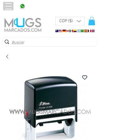
320 251 75 39
Pbx:
601 305 43 48
COP ($)