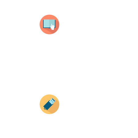
Selecciona tu producto
haz clic en el producto que te guste,
todos nuestros productos son personalizados
con tus imagenes y textos.
Recuerda que a MAYOR CANTIDAD menor es su
precio ( aplican para compras mayores a 12
productos).
Envianos tus ideas
Si deseas enviar tus ideas
haz clic aqui.