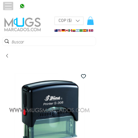
320 251 75 39
Pbx:
601 305 43 48
COP ($)