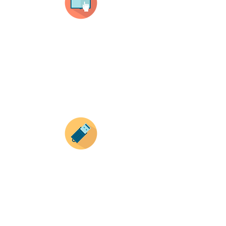
Selecciona tu producto
haz clic en el producto que te guste,
todos nuestros productos son personalizados
con tus imagenes y textos.
Recuerda que a MAYOR CANTIDAD menor es su
precio ( aplican para compras mayores a 12
productos).
Envianos tus ideas
Si deseas enviar tus ideas
haz clic aqui.
Puedes enviar las imagenes en cualquier
formato, nosotros nos encargamos de ello.
Si no tienes algún diseño, no te preocupes,