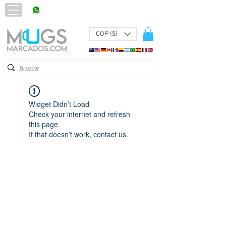
320 251 75 39
Pbx:
601 305 43 48
COP ($)
Widget Didn’t Load
Check your internet and refresh
this page.
If that doesn’t work, contact us.