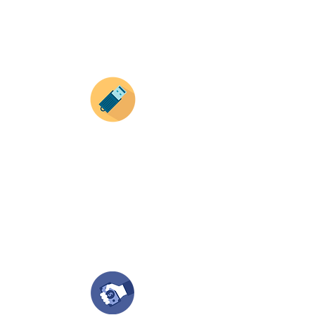
con tus imagenes y textos.
Recuerda que a MAYOR CANTIDAD menor es su
precio ( aplican para compras mayores a 12
productos).
Envianos tus ideas
Si deseas enviar tus ideas
haz clic aqui.
Puedes enviar las imagenes en cualquier
formato, nosotros nos encargamos de ello.
Si no tienes algún diseño, no te preocupes,
Nuestro equipo de diseñadores estará en
todo el proceso contigo.