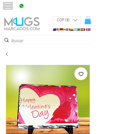
320 251 75 39
Pbx:
601 305 43 48
COP ($)