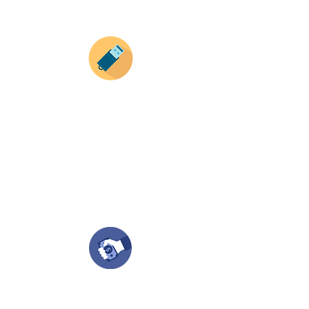
productos).
Envianos tus ideas
Si deseas enviar tus ideas
haz clic aqui.
Puedes enviar las imagenes en cualquier
formato, nosotros nos encargamos de ello.
Si no tienes algún diseño, no te preocupes,
Nuestro equipo de diseñadores estará en
todo el proceso contigo.
Compra tu pedido
Una vez recibamos tus ideas, a tu correo