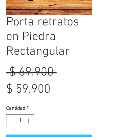
Porta retratos
en Piedra
Rectangular
Precio
 $ 69.900 
Precio
$ 59.900
de
Cantidad
*
oferta