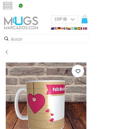
320 251 75 39
Pbx:
601 305 43 48
COP ($)