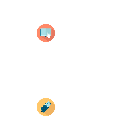
¿Como comprar?
Selecciona tu producto
haz clic en el producto que te guste,
todos nuestros productos son personalizados
con tus imagenes y textos.
Recuerda que a MAYOR CANTIDAD menor es su
precio ( aplican para compras mayores a 12
productos).
Envianos tus ideas