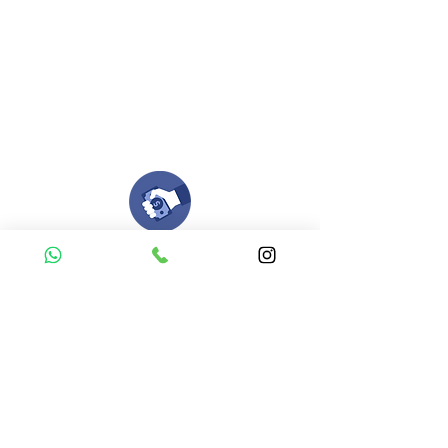
Si deseas enviar tus ideas
haz clic aqui.
Puedes enviar las imagenes en cualquier
formato, nosotros nos encargamos de ello.
Si no tienes algún diseño, no te preocupes,
Nuestro equipo de diseñadores estará en
todo el proceso contigo.
Compra tu pedido
Una vez recibamos tus ideas, a tu correo
electronico o whatsapp llegará una orden
con el valor de tu pedido.
Puedes realizar el pago online, efecty, via baloto,
transferencia o consignacion bancolombia.
Si tienes el soporte de pago puedes enviarlo
aquí