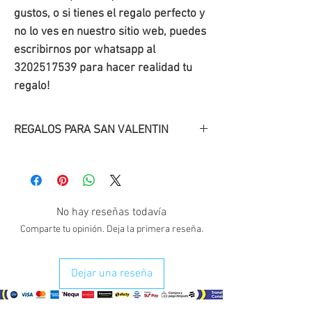
gustos, o si tienes el regalo perfecto y
no lo ves en nuestro sitio web, puedes
escribirnos por whatsapp al
3202517539 para hacer realidad tu
regalo!
REGALOS PARA SAN VALENTIN
Descubre
nuestros
regalos
originales
para San
Valentín
!.
Regala una sonrisa con uno de
No hay reseñas todavía
nuestros detalles para tu pareja en
Comparte tu opinión. Deja la primera reseña.
esta fecha de San Valentín.
Dejar una reseña