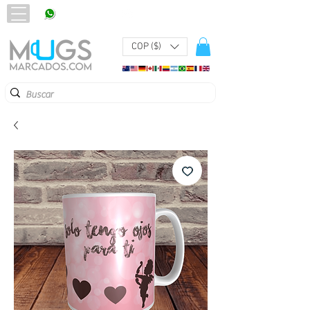
320 251 75 39
Pbx:
601 305 43 48
COP ($)