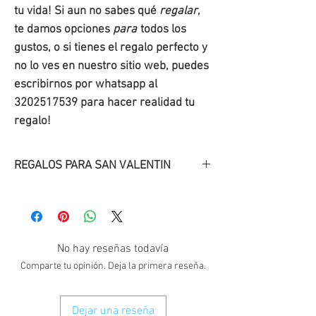
tu vida! Si aun no sabes qué
regalar
,
te damos opciones
para
todos los
gustos, o si tienes el regalo perfecto y
no lo ves en nuestro sitio web, puedes
escribirnos por whatsapp al
3202517539 para hacer realidad tu
regalo!
REGALOS PARA SAN VALENTIN
Descubre
nuestros
regalos
originales
para San
Valentín
!.
Regala una sonrisa con uno de
No hay reseñas todavía
nuestros detalles para tu pareja en
Comparte tu opinión. Deja la primera reseña.
esta fecha de San Valentín.
Dejar una reseña