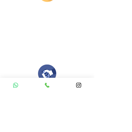
Envianos tus ideas
Si deseas enviar tus ideas
haz clic aqui.
Puedes enviar las imagenes en cualquier
formato, nosotros nos encargamos de ello.
Si no tienes algún diseño, no te preocupes,
Nuestro equipo de diseñadores estará en
todo el proceso contigo.
Compra tu pedido
Una vez recibamos tus ideas, a tu correo
electronico o whatsapp llegará una orden
con el valor de tu pedido.
Puedes realizar el pago online, efecty, via baloto,
transferencia o consignacion bancolombia.
Si tienes el soporte de pago puedes enviarlo
aquí