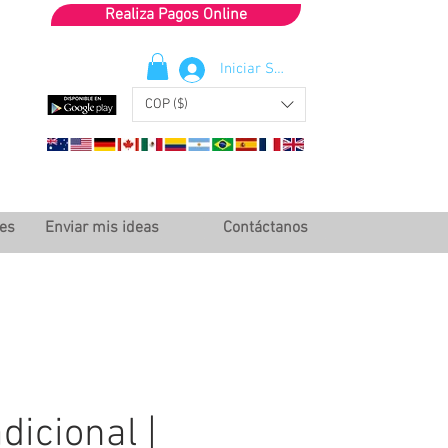
Realiza Pagos Online
Iniciar Sesión
COP ($)
les
Enviar mis ideas
Contáctanos
dicional |