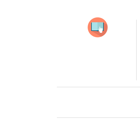
Selecciona tu producto
haz clic en el producto que te guste,
todos nuestros productos son personalizados
con tus imagenes y textos.
Recuerda que a MAYOR CANTIDAD menor es su precio
( aplican para compras mayores a 12 productos).
Queremos cuidarte, por 
Todos tus pedidos pueden ser 
Surcursal zona sur 