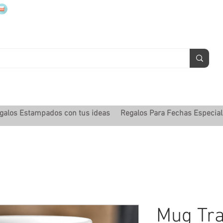
mugsmarcados@companyjbm.com
galos Estampados con tus ideas
Regalos Para Fechas Especia
Mug Tra