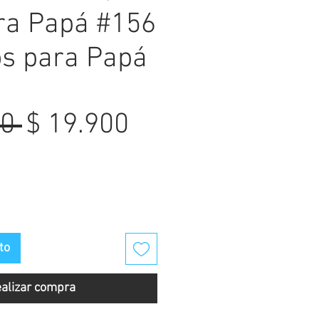
ra Papá #156
os para Papá
Precio
Precio
0 
$ 19.900
de
oferta
to
alizar compra