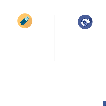
¿Como comprar?
Envianos tus ideas
Compra tu pedido
Si deseas enviar tus ideas
haz clic aqui.
Una vez recibamos tus ideas, a tu correo
electronico o whatsapp llegará una orden
Puedes enviar las imagenes en cualquier
con el valor de tu pedido.
formato, nosotros nos encargamos de ello.
Puedes realizar el pago online, efecty, via balo
Si no tienes algún diseño, no te preocupes,
transferencia o consignacion bancolombia.
Nuestro equipo de diseñadores estará en
todo el proceso contigo.
Si tienes el soporte de pago puedes enviarlo
a
ello la atención al publico se hace a través de nuestro portal web 
retirados en el punto de entregas zona zur, o se coordina la entrega 
:
Sede Administrativa: