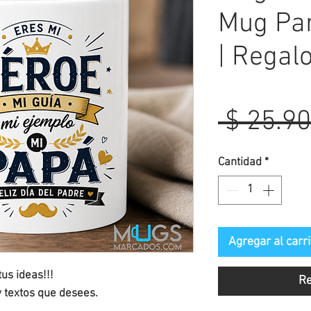
Mug Pa
| Regal
 $ 25.90
Cantidad
*
Agregar al carri
us ideas!!!
Re
 textos que desees.