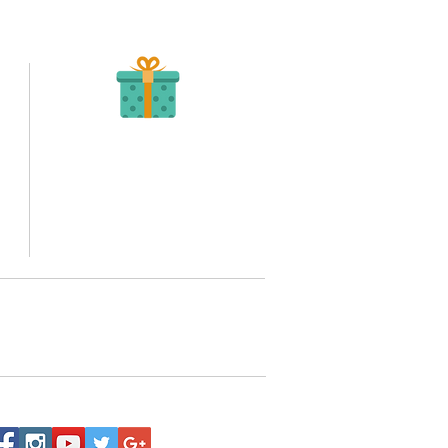
Recibe tu Pedido
Una vez tengamos tu soporte de pago,
te enviamos al correo o whatsapp el diseño con tus
ideas, recuerda que puedes solicitar modificaciones.
to,
No FABRICAMOS tu pedido sino recibimos tu
aprobación, queremos ofrecerte nuestra
mejor calidad y servicio.
quí
o WhatsApp 3202517539,
a domicilio a nivel nacional.
Siguenos: