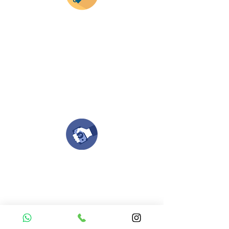
Envianos tus ideas
Si deseas enviar tus ideas
haz clic aqui.
Puedes enviar las imagenes en cualquier
formato, nosotros nos encargamos de ello.
Si no tienes algún diseño, no te preocupes,
Nuestro equipo de diseñadores estará en
todo el proceso contigo.
Compra tu pedido
Una vez recibamos tus ideas, a tu correo
electronico o whatsapp llegará una orden
con el valor de tu pedido.
Puedes realizar el pago online, efecty, via baloto,
transferencia o consignacion bancolombia.