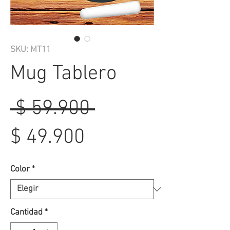
SKU: MT11
Mug Tablero
Precio
 $ 59.900 
Precio
$ 49.900
de
Color
*
oferta
Cantidad
*