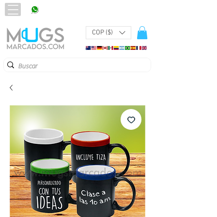
320 251 75 39
Pbx:
601 305 43 48
COP ($)