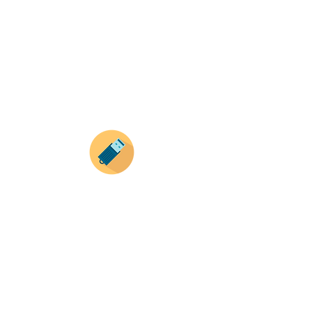
Selecciona tu producto
haz clic en el producto que te guste,
todos nuestros productos son personalizados
con tus imagenes y textos.
Recuerda que a MAYOR CANTIDAD menor es su
precio ( aplican para compras mayores a 12
productos).
Envianos tus ideas
Si deseas enviar tus ideas
haz clic aqui.
Puedes enviar las imagenes en cualquier
formato, nosotros nos encargamos de ello.
Si no tienes algún diseño, no te preocupes,
Nuestro equipo de diseñadores estará en
todo el proceso contigo.