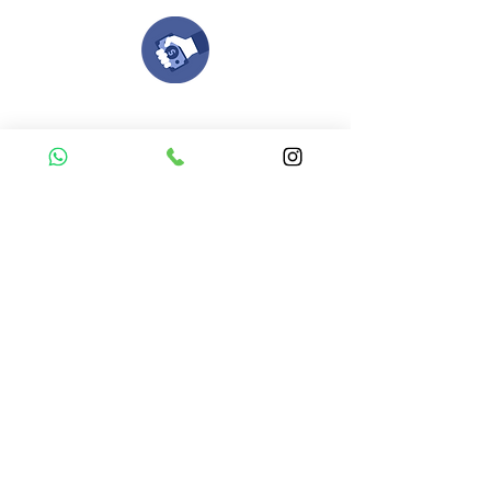
Compra tu pedido
Una vez recibamos tus ideas, a tu correo
electronico o whatsapp llegará una orden
con el valor de tu pedido.
Puedes realizar el pago online, efecty, via baloto,
transferencia o consignacion bancolombia.
Si tienes el soporte de pago puedes enviarlo
aquí
Recibe tu Pedido
Una vez tengamos tu soporte de pago,
te enviamos al correo o whatsapp el diseño con tus
ideas, recuerda que puedes solicitar