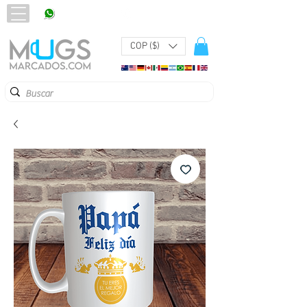
320 251 75 39
Pbx:
601 305 43 48
COP ($)