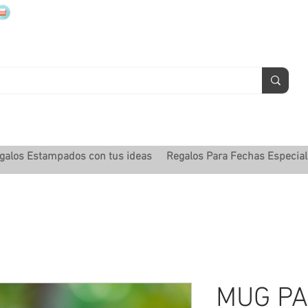
mugsmarcados@companyjbm.com
galos Estampados con tus ideas
Regalos Para Fechas Especia
MUG P