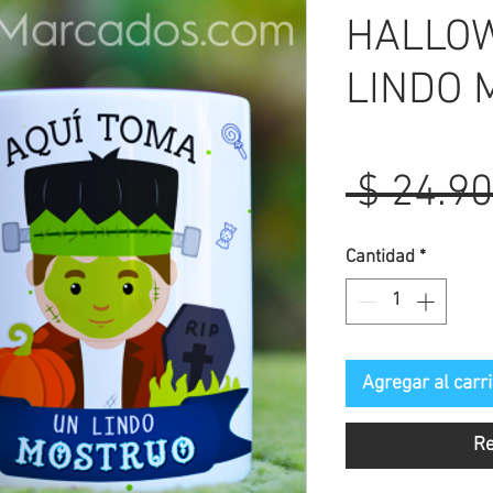
HALLO
LINDO 
 $ 24.90
Cantidad
*
Agregar al carri
Re