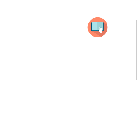
Selecciona tu producto
haz clic en el producto que te guste,
todos nuestros productos son personalizados
con tus imagenes y textos.
Recuerda que a MAYOR CANTIDAD menor es su precio
( aplican para compras mayores a 12 productos).
Queremos cuidarte, por 
Todos tus pedidos pueden ser 
Surcursal zona sur 