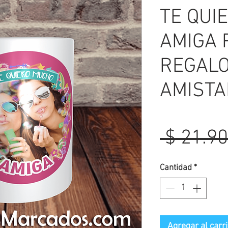
TE QUI
AMIGA P
REGALO
AMISTA
 $ 21.90
Cantidad
*
Agregar al carri