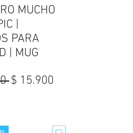
ERO MUCHO
IC |
S PARA
D | MUG
Precio
Precio
0 
$ 15.900
de
oferta
to