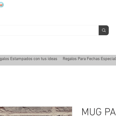
mugsmarcados@companyjbm.com
galos Estampados con tus ideas
Regalos Para Fechas Especia
MUG PA