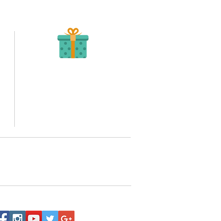
Recibe tu Pedido
Una vez tengamos tu soporte de pago,
te enviamos al correo o whatsapp el diseño con tus
ideas, recuerda que puedes solicitar modificaciones.
to,
No FABRICAMOS tu pedido sino recibimos tu
aprobación, queremos ofrecerte nuestra
mejor calidad y servicio.
quí
o WhatsApp 3202517539,
a domicilio a nivel nacional.
Siguenos: