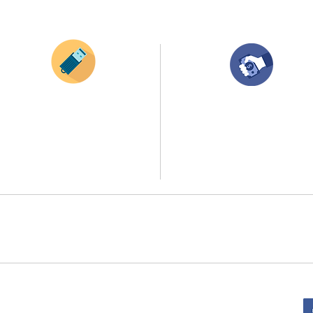
¿Como comprar?
Envianos tus ideas
Compra tu pedido
Si deseas enviar tus ideas
haz clic aqui.
Una vez recibamos tus ideas, a tu correo
electronico o whatsapp llegará una orden
Puedes enviar las imagenes en cualquier
con el valor de tu pedido.
formato, nosotros nos encargamos de ello.
Puedes realizar el pago online, efecty, via balo
Si no tienes algún diseño, no te preocupes,
transferencia o consignacion bancolombia.
Nuestro equipo de diseñadores estará en
todo el proceso contigo.
Si tienes el soporte de pago puedes enviarlo
a
ello la atención al publico se hace a través de nuestro portal web 
retirados en el punto de entregas zona zur, o se coordina la entrega 
:
Sede Administrativa: