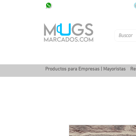
320 251 75 39
Pbx: 601 305 43 48
Productos para Empresas | Mayoristas
Re