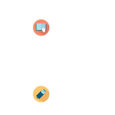
¿Como comprar?
Selecciona tu producto
haz clic en el producto que te guste,
todos nuestros productos son personalizados
con tus imagenes y textos.
Recuerda que a MAYOR CANTIDAD menor es su
precio ( aplican para compras mayores a 12
productos).
Envianos tus ideas