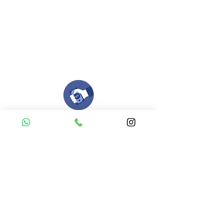
Si deseas enviar tus ideas
haz clic aqui.
Puedes enviar las imagenes en cualquier
formato, nosotros nos encargamos de ello.
Si no tienes algún diseño, no te preocupes,
Nuestro equipo de diseñadores estará en
todo el proceso contigo.
Compra tu pedido
Una vez recibamos tus ideas, a tu correo
electronico o whatsapp llegará una orden
con el valor de tu pedido.
Puedes realizar el pago online, efecty, via baloto,
transferencia o consignacion bancolombia.
Si tienes el soporte de pago puedes enviarlo
aquí