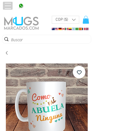
320 251 75 39
Pbx:
601 305 43 48
COP ($)