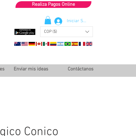
Realiza Pagos Online
Iniciar Sesión
COP ($)
les
Enviar mis ideas
Contáctanos
gico Conico