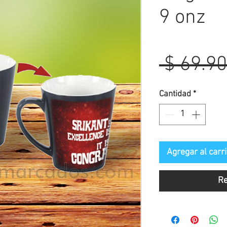
9 onz
 $ 69.90
Cantidad
*
Agregar al carri
Re