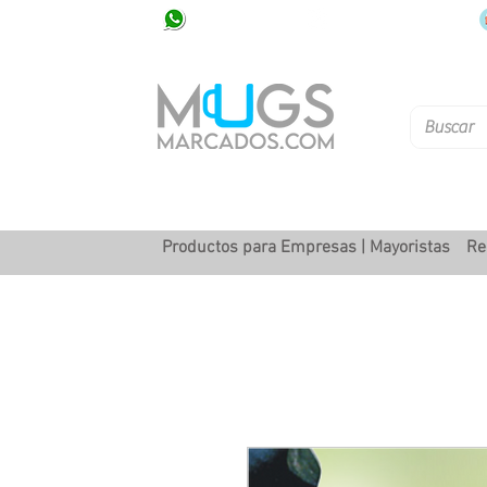
320 251 75 39
Pbx: 601 305 43 48
Productos para Empresas | Mayoristas
Re