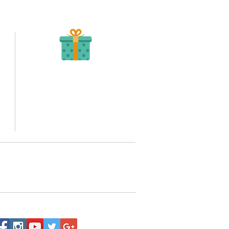
Recibe tu Pedido
Una vez tengamos tu soporte de pago,
te enviamos al correo o whatsapp el diseño con tus
ideas, recuerda que puedes solicitar modificaciones.
to,
No FABRICAMOS tu pedido sino recibimos tu
aprobación, queremos ofrecerte nuestra
mejor calidad y servicio.
quí
o WhatsApp 3202517539,
a domicilio a nivel nacional.
Siguenos: