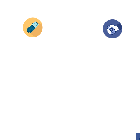
¿Como comprar?
Envianos tus ideas
Compra tu pedido
Si deseas enviar tus ideas
haz clic aqui.
Una vez recibamos tus ideas, a tu correo
electronico o whatsapp llegará una orden
Puedes enviar las imagenes en cualquier
con el valor de tu pedido.
formato, nosotros nos encargamos de ello.
Puedes realizar el pago online, efecty, via balo
Si no tienes algún diseño, no te preocupes,
transferencia o consignacion bancolombia.
Nuestro equipo de diseñadores estará en
todo el proceso contigo.
Si tienes el soporte de pago puedes enviarlo
a
ello la atención al publico se hace a través de nuestro portal web 
retirados en el punto de entregas zona zur, o se coordina la entrega 
:
Sede Administrativa: