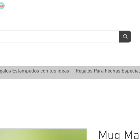
mugsmarcados@companyjbm.com
galos Estampados con tus ideas
Regalos Para Fechas Especia
Mug Ma