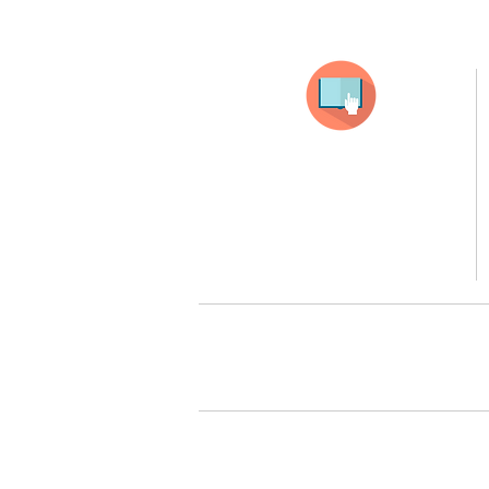
Selecciona tu producto
haz clic en el producto que te guste,
todos nuestros productos son personalizados
con tus imagenes y textos.
Recuerda que a MAYOR CANTIDAD menor es su precio
( aplican para compras mayores a 12 productos).
Queremos cuidarte, por 
Todos tus pedidos pueden ser 
Surcursal zona sur 