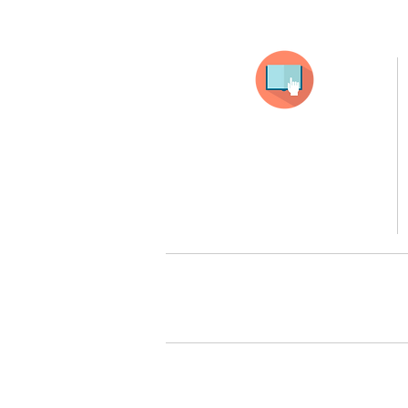
Selecciona tu producto
haz clic en el producto que te guste,
todos nuestros productos son personalizados
con tus imagenes y textos.
Recuerda que a MAYOR CANTIDAD menor es su precio
( aplican para compras mayores a 12 productos).
Queremos cuidarte, por 
Todos tus pedidos pueden ser 
Surcursal zona sur 