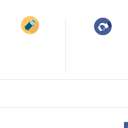
¿Como comprar?
Envianos tus ideas
Compra tu pedido
Si deseas enviar tus ideas
haz clic aqui.
Una vez recibamos tus ideas, a tu correo
electronico o whatsapp llegará una orden
Puedes enviar las imagenes en cualquier
con el valor de tu pedido.
formato, nosotros nos encargamos de ello.
Puedes realizar el pago online, efecty, via balo
Si no tienes algún diseño, no te preocupes,
transferencia o consignacion bancolombia.
Nuestro equipo de diseñadores estará en
todo el proceso contigo.
Si tienes el soporte de pago puedes enviarlo
a
ello la atención al publico se hace a través de nuestro portal web 
retirados en el punto de entregas zona zur, o se coordina la entrega 
:
Sede Administrativa: