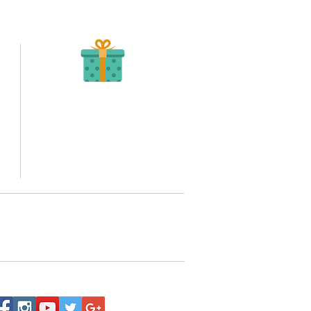
Recibe tu Pedido
Una vez tengamos tu soporte de pago,
te enviamos al correo o whatsapp el diseño con tus
ideas, recuerda que puedes solicitar modificaciones.
to,
No FABRICAMOS tu pedido sino recibimos tu
aprobación, queremos ofrecerte nuestra
mejor calidad y servicio.
quí
o WhatsApp 3202517539,
a domicilio a nivel nacional.
Siguenos: