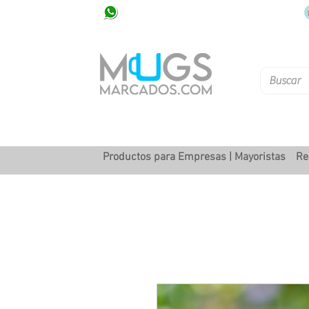
320 251 75 39
Pbx: 601 305 43 48
Productos para Empresas | Mayoristas
Re