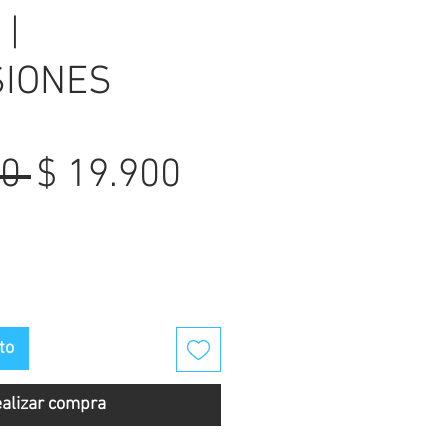
 |
SIONES
Precio
Precio
0 
$ 19.900
de
oferta
to
alizar compra