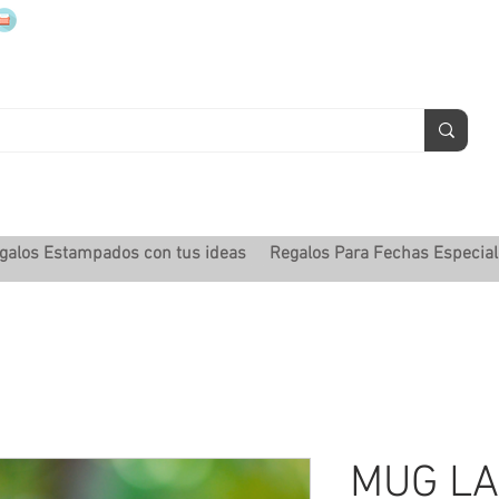
mugsmarcados@companyjbm.com
galos Estampados con tus ideas
Regalos Para Fechas Especia
MUG LA