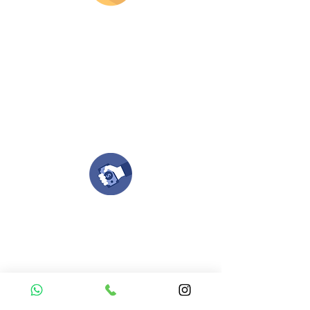
Envianos tus ideas
Si deseas enviar tus ideas
haz clic aqui.
Puedes enviar las imagenes en cualquier
formato, nosotros nos encargamos de ello.
Si no tienes algún diseño, no te preocupes,
Nuestro equipo de diseñadores estará en
todo el proceso contigo.
Compra tu pedido
Una vez recibamos tus ideas, a tu correo
electronico o whatsapp llegará una orden
con el valor de tu pedido.
Puedes realizar el pago online, efecty, via baloto,
transferencia o consignacion bancolombia.
Si tienes el soporte de pago puedes enviarlo
aquí