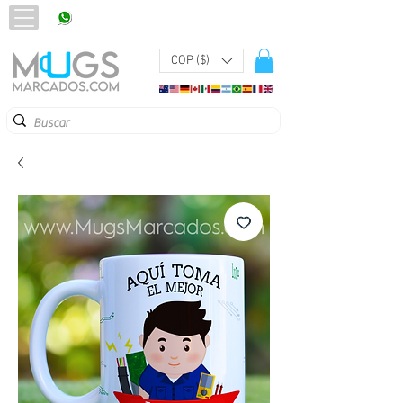
320 251 75 39
Pbx:
601 305 43 48
COP ($)