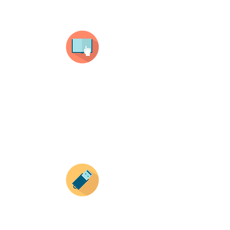
¿Como comprar?
Selecciona tu producto
haz clic en el producto que te guste,
todos nuestros productos son personalizados
con tus imagenes y textos.
Recuerda que a MAYOR CANTIDAD menor es su
precio ( aplican para compras mayores a 12
productos).
Envianos tus ideas