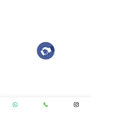
Si deseas enviar tus ideas
haz clic aqui.
Puedes enviar las imagenes en cualquier
formato, nosotros nos encargamos de ello.
Si no tienes algún diseño, no te preocupes,
Nuestro equipo de diseñadores estará en
todo el proceso contigo.
Compra tu pedido
Una vez recibamos tus ideas, a tu correo
electronico o whatsapp llegará una orden
con el valor de tu pedido.
Puedes realizar el pago online, efecty, via baloto,
transferencia o consignacion bancolombia.
Si tienes el soporte de pago puedes enviarlo
aquí