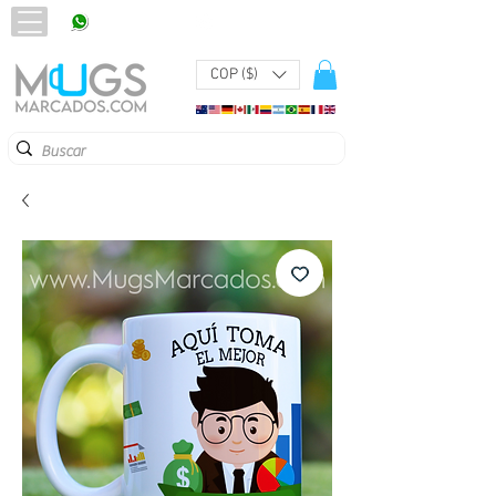
320 251 75 39
Pbx:
601 305 43 48
COP ($)