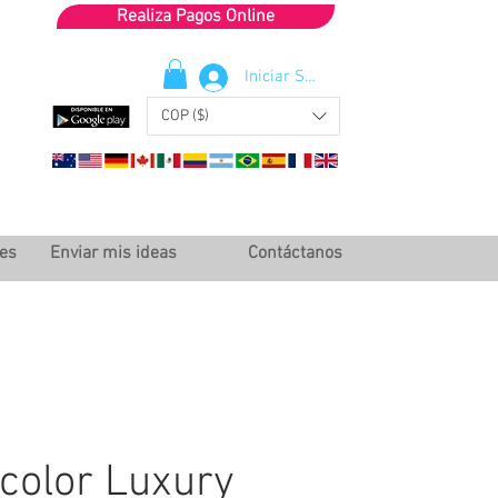
Realiza Pagos Online
Iniciar Sesión
COP ($)
les
Enviar mis ideas
Contáctanos
color Luxury