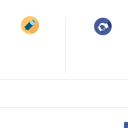
¿Como comprar?
Envianos tus ideas
Compra tu pedido
Si deseas enviar tus ideas
haz clic aqui.
Una vez recibamos tus ideas, a tu correo
electronico o whatsapp llegará una orden
Puedes enviar las imagenes en cualquier
con el valor de tu pedido.
formato, nosotros nos encargamos de ello.
Puedes realizar el pago online, efecty, via balo
Si no tienes algún diseño, no te preocupes,
transferencia o consignacion bancolombia.
Nuestro equipo de diseñadores estará en
todo el proceso contigo.
Si tienes el soporte de pago puedes enviarlo
a
ello la atención al publico se hace a través de nuestro portal web 
retirados en el punto de entregas zona zur, o se coordina la entrega 
:
Sede Administrativa: