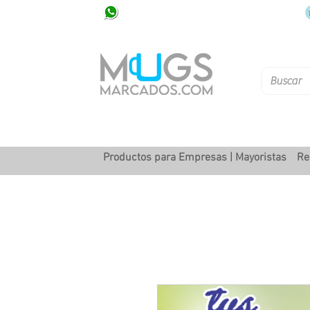
320 251 75 39
Pbx: 601 305 43 48
Productos para Empresas | Mayoristas
Re