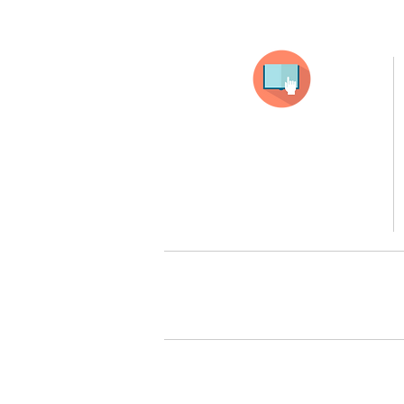
Selecciona tu producto
haz clic en el producto que te guste,
todos nuestros productos son personalizados
con tus imagenes y textos.
Recuerda que a MAYOR CANTIDAD menor es su precio
( aplican para compras mayores a 12 productos).
Queremos cuidarte, por 
Todos tus pedidos pueden ser 
Surcursal zona sur 