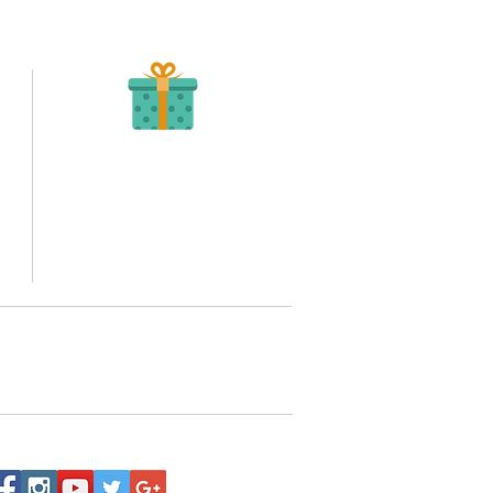
Recibe tu Pedido
Una vez tengamos tu soporte de pago,
te enviamos al correo o whatsapp el diseño con tus
ideas, recuerda que puedes solicitar modificaciones.
to,
No FABRICAMOS tu pedido sino recibimos tu
aprobación, queremos ofrecerte nuestra
mejor calidad y servicio.
quí
o WhatsApp 3202517539,
a domicilio a nivel nacional.
Siguenos: