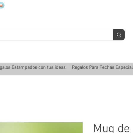
mugsmarcados@companyjbm.com
galos Estampados con tus ideas
Regalos Para Fechas Especia
Mug de 