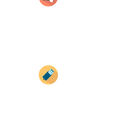
Selecciona tu producto
haz clic en el producto que te guste,
todos nuestros productos son personalizados
con tus imagenes y textos.
Recuerda que a MAYOR CANTIDAD menor es su
precio ( aplican para compras mayores a 12
productos).
Envianos tus ideas
Si deseas enviar tus ideas
haz clic aqui.
Puedes enviar las imagenes en cualquier
formato, nosotros nos encargamos de ello.
Si no tienes algún diseño, no te preocupes,
Nuestro equipo de diseñadores estará en