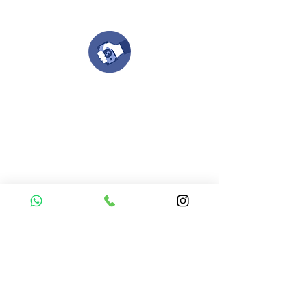
todo el proceso contigo.
Compra tu pedido
Una vez recibamos tus ideas, a tu correo
electronico o whatsapp llegará una orden
con el valor de tu pedido.
Puedes realizar el pago online, efecty, via baloto,
transferencia o consignacion bancolombia.
Si tienes el soporte de pago puedes enviarlo
aquí
Recibe tu Pedido
Una vez tengamos tu soporte de pago,