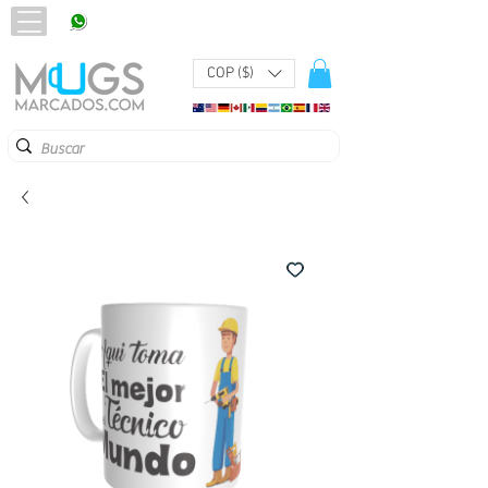
320 251 75 39
Pbx:
601 305 43 48
COP ($)