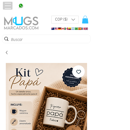
320 251 75 39
Pbx:
601 305 43 48
COP ($)