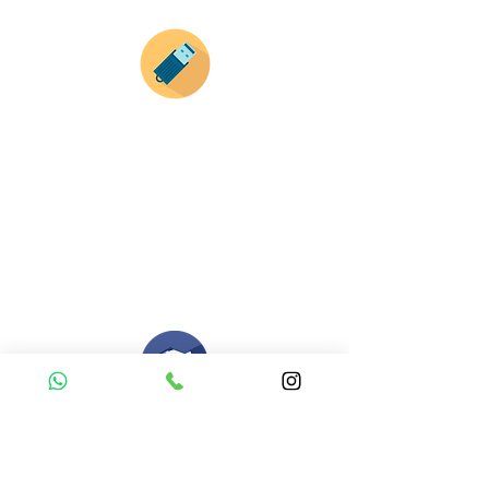
Envianos tus ideas
Si deseas enviar tus ideas
haz clic aqui.
Puedes enviar las imagenes en cualquier
formato, nosotros nos encargamos de ello.
Si no tienes algún diseño, no te preocupes,
Nuestro equipo de diseñadores estará en
todo el proceso contigo.
Compra tu pedido
Una vez recibamos tus ideas, a tu correo
electronico o whatsapp llegará una orden