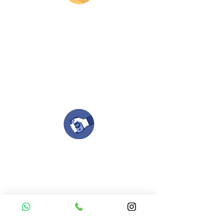
Envianos tus ideas
Si deseas enviar tus ideas
haz clic aqui.
Puedes enviar las imagenes en cualquier
formato, nosotros nos encargamos de ello.
Si no tienes algún diseño, no te preocupes,
Nuestro equipo de diseñadores estará en
todo el proceso contigo.
Compra tu pedido
Una vez recibamos tus ideas, a tu correo
electronico o whatsapp llegará una orden
con el valor de tu pedido.
Puedes realizar el pago online, efecty, via baloto,
transferencia o consignacion bancolombia.
Si tienes el soporte de pago puedes enviarlo
aquí