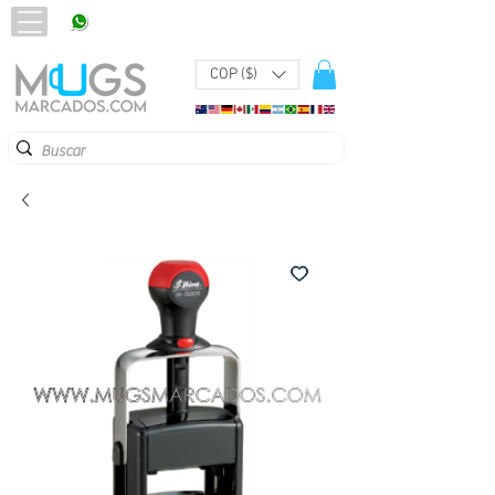
320 251 75 39
Pbx:
601 305 43 48
COP ($)