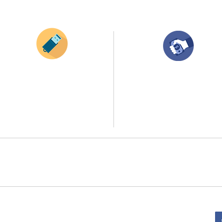
¿Como comprar?
Envianos tus ideas
Compra tu pedido
Si deseas enviar tus ideas
haz clic aqui.
Una vez recibamos tus ideas, a tu correo
electronico o whatsapp llegará una orden
Puedes enviar las imagenes en cualquier
con el valor de tu pedido.
formato, nosotros nos encargamos de ello.
Puedes realizar el pago online, efecty, via balo
Si no tienes algún diseño, no te preocupes,
transferencia o consignacion bancolombia.
Nuestro equipo de diseñadores estará en
todo el proceso contigo.
Si tienes el soporte de pago puedes enviarlo
a
ello la atención al publico se hace a través de nuestro portal web 
retirados en el punto de entregas zona zur, o se coordina la entrega 
:
Sede Administrativa: