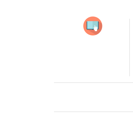
Selecciona tu producto
haz clic en el producto que te guste,
todos nuestros productos son personalizados
con tus imagenes y textos.
Recuerda que a MAYOR CANTIDAD menor es su precio
( aplican para compras mayores a 12 productos).
Queremos cuidarte, por 
Todos tus pedidos pueden ser 
Surcursal zona sur 