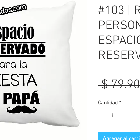
#103 |
PERSON
ESPACI
RESERV
 $ 79.90
Cantidad
*
Agregar al carri