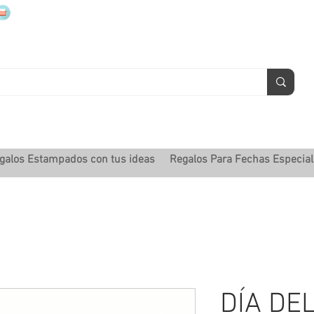
mugsmarcados@companyjbm.com
galos Estampados con tus ideas
Regalos Para Fechas Especia
DÍA DEL