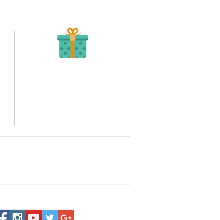
Recibe tu Pedido
Una vez tengamos tu soporte de pago,
te enviamos al correo o whatsapp el diseño con tus
ideas, recuerda que puedes solicitar modificaciones.
to,
No FABRICAMOS tu pedido sino recibimos tu
aprobación, queremos ofrecerte nuestra
mejor calidad y servicio.
quí
o WhatsApp 3202517539,
a domicilio a nivel nacional.
Siguenos: