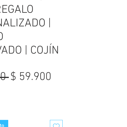
 REGALO
ALIZADO |
O
ADO | COJÍN
Precio
Precio
0 
$ 59.900
de
oferta
to