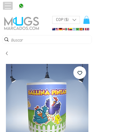
320 251 75 39
Pbx:
601 305 43 48
COP ($)