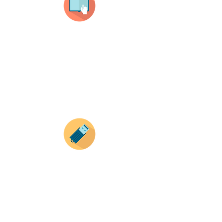
Selecciona tu producto
haz clic en el producto que te guste,
todos nuestros productos son personalizados
con tus imagenes y textos.
Recuerda que a MAYOR CANTIDAD menor es su
precio ( aplican para compras mayores a 12
productos).
Envianos tus ideas
Si deseas enviar tus ideas
haz clic aqui.
Puedes enviar las imagenes en cualquier
formato, nosotros nos encargamos de ello.
Si no tienes algún diseño, no te preocupes,