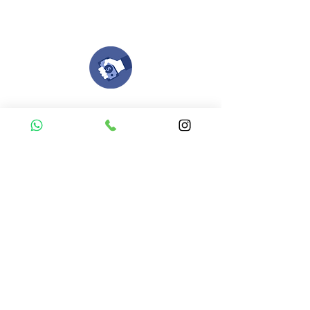
Nuestro equipo de diseñadores estará en
todo el proceso contigo.
Compra tu pedido
Una vez recibamos tus ideas, a tu correo
electronico o whatsapp llegará una orden
con el valor de tu pedido.
Puedes realizar el pago online, efecty, via baloto,
transferencia o consignacion bancolombia.
Si tienes el soporte de pago puedes enviarlo
aquí
Recibe tu Pedido