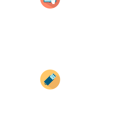
Selecciona tu producto
haz clic en el producto que te guste,
todos nuestros productos son personalizados
con tus imagenes y textos.
Recuerda que a MAYOR CANTIDAD menor es su
precio ( aplican para compras mayores a 12
productos).
Envianos tus ideas
Si deseas enviar tus ideas
haz clic aqui.
Puedes enviar las imagenes en cualquier
formato, nosotros nos encargamos de ello.
Si no tienes algún diseño, no te preocupes,
Nuestro equipo de diseñadores estará en