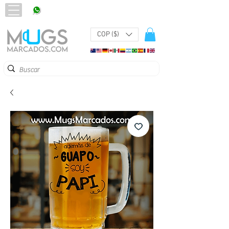
320 251 75 39
Pbx:
601 305 43 48
COP ($)