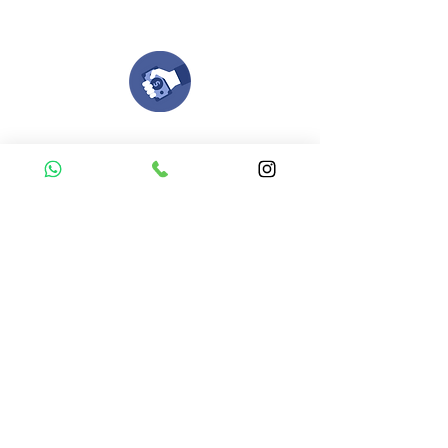
todo el proceso contigo.
Compra tu pedido
Una vez recibamos tus ideas, a tu correo
electronico o whatsapp llegará una orden
con el valor de tu pedido.
Puedes realizar el pago online, efecty, via baloto,
transferencia o consignacion bancolombia.
Si tienes el soporte de pago puedes enviarlo
aquí
Recibe tu Pedido
Una vez tengamos tu soporte de pago,