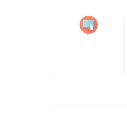
Selecciona tu producto
haz clic en el producto que te guste,
todos nuestros productos son personalizados
con tus imagenes y textos.
Recuerda que a MAYOR CANTIDAD menor es su precio
( aplican para compras mayores a 12 productos).
Queremos cuidarte, por 
Todos tus pedidos pueden ser 
Surcursal zona sur 