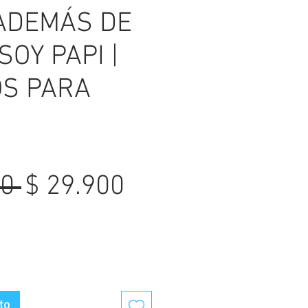
 ADEMÁS DE
OY PAPI |
S PARA
Precio
Precio
0 
$ 29.900
de
oferta
to