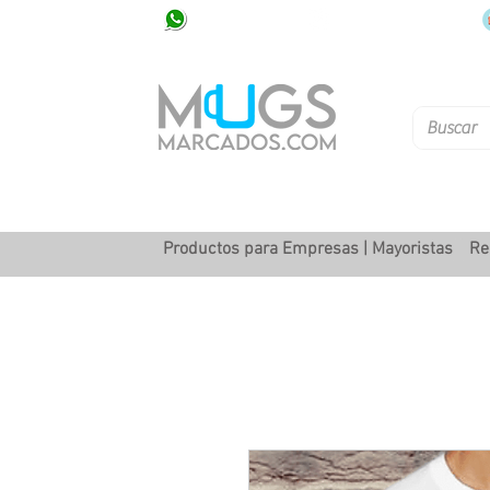
320 251 75 39
Pbx: 601 305 43 48
Productos para Empresas | Mayoristas
Re