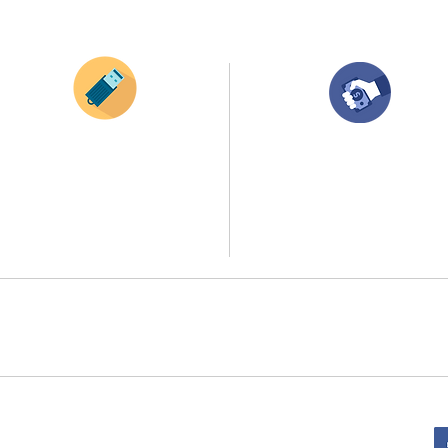
¿Como comprar?
Envianos tus ideas
Compra tu pedido
Si deseas enviar tus ideas
haz clic aqui.
Una vez recibamos tus ideas, a tu correo
electronico o whatsapp llegará una orden
Puedes enviar las imagenes en cualquier
con el valor de tu pedido.
formato, nosotros nos encargamos de ello.
Puedes realizar el pago online, efecty, via balo
Si no tienes algún diseño, no te preocupes,
transferencia o consignacion bancolombia.
Nuestro equipo de diseñadores estará en
todo el proceso contigo.
Si tienes el soporte de pago puedes enviarlo
a
ello la atención al publico se hace a través de nuestro portal web 
retirados en el punto de entregas zona zur, o se coordina la entrega 
:
Sede Administrativa: