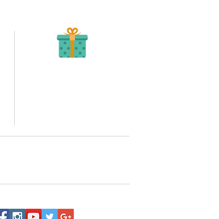
Recibe tu Pedido
Una vez tengamos tu soporte de pago,
te enviamos al correo o whatsapp el diseño con tus
ideas, recuerda que puedes solicitar modificaciones.
to,
No FABRICAMOS tu pedido sino recibimos tu
aprobación, queremos ofrecerte nuestra
mejor calidad y servicio.
quí
o WhatsApp 3202517539,
a domicilio a nivel nacional.
Siguenos: