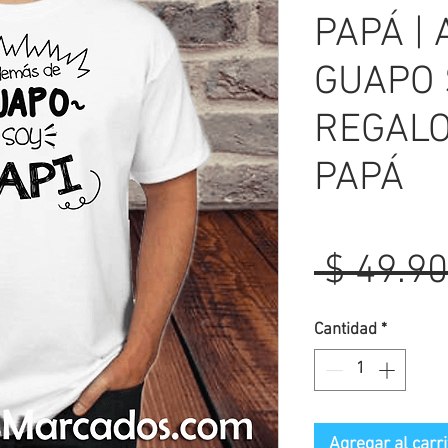
PAPÁ |
GUAPO S
REGALO
PAPÁ
 $ 49.90
Cantidad
*
Agregar al carri