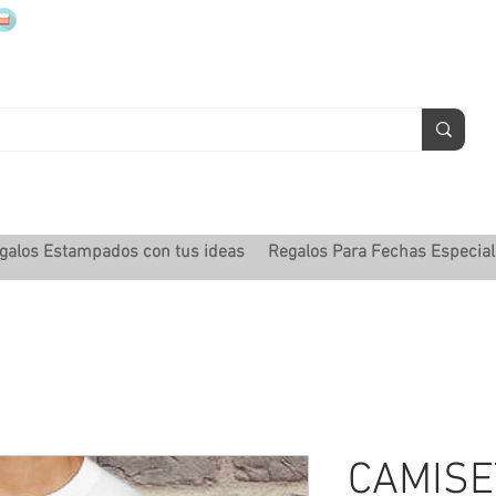
mugsmarcados@companyjbm.com
galos Estampados con tus ideas
Regalos Para Fechas Especia
CAMISE