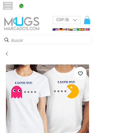
320 251 75 39
Pbx:
601 305 43 48
COP ($)