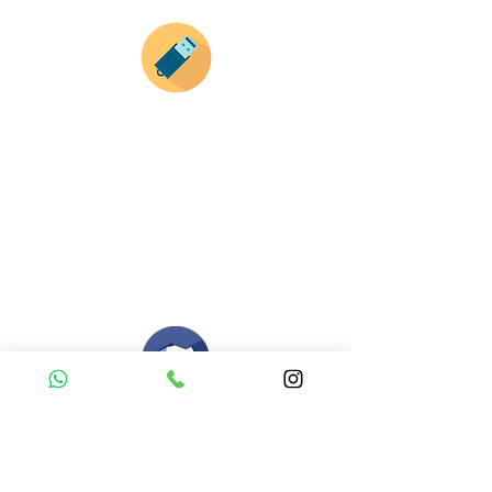
Envianos tus ideas
Si deseas enviar tus ideas
haz clic aqui.
Puedes enviar las imagenes en cualquier
formato, nosotros nos encargamos de ello.
Si no tienes algún diseño, no te preocupes,
Nuestro equipo de diseñadores estará en
todo el proceso contigo.
Compra tu pedido
Una vez recibamos tus ideas, a tu correo
electronico o whatsapp llegará una orden
con el valor de tu pedido.