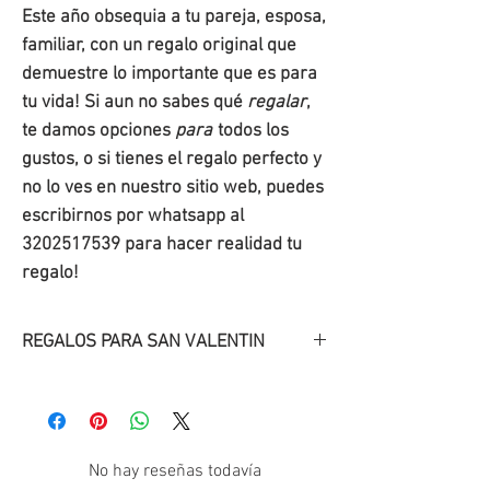
Este año obsequia a tu pareja, esposa,
familiar, con un regalo original que
demuestre lo importante que es para
tu vida! Si aun no sabes qué
regalar
,
te damos opciones
para
todos los
gustos, o si tienes el regalo perfecto y
no lo ves en nuestro sitio web, puedes
escribirnos por whatsapp al
3202517539 para hacer realidad tu
regalo!
REGALOS PARA SAN VALENTIN
Descubre
nuestros
regalos
originales
para San
Valentín
!.
Regala una sonrisa con uno de
No hay reseñas todavía