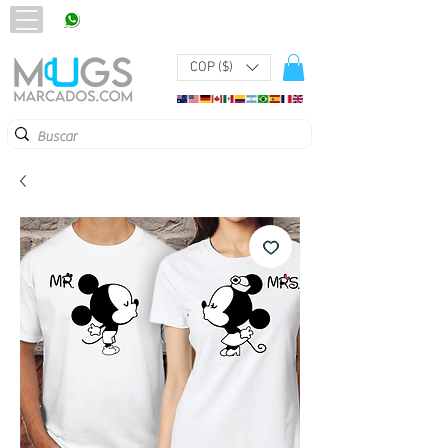
320 251 75 39
Pbx:
601 305 43 48
COP ($)