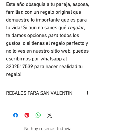
Este año obsequia a tu pareja, esposa,
familiar, con un regalo original que
demuestre lo importante que es para
tu vida! Si aun no sabes qué
regalar
,
te damos opciones
para
todos los
gustos, o si tienes el regalo perfecto y
no lo ves en nuestro sitio web, puedes
escribirnos por whatsapp al
3202517539 para hacer realidad tu
regalo!
REGALOS PARA SAN VALENTIN
Descubre
nuestros
regalos
originales
para San
Valentín
!.
Regala una sonrisa con uno de
No hay reseñas todavía