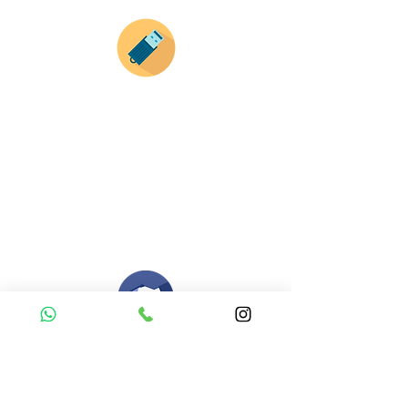
Envianos tus ideas
Si deseas enviar tus ideas
haz clic aqui.
Puedes enviar las imagenes en cualquier
formato, nosotros nos encargamos de ello.
Si no tienes algún diseño, no te preocupes,
Nuestro equipo de diseñadores estará en
todo el proceso contigo.
Compra tu pedido
Una vez recibamos tus ideas, a tu correo
electronico o whatsapp llegará una orden
con el valor de tu pedido.