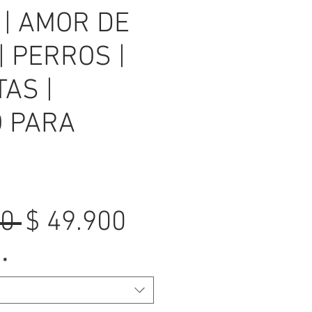
 | AMOR DE
| PERROS |
AS |
 PARA
Precio
Precio
0 
$ 49.900
de
*
oferta