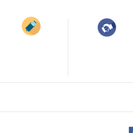
¿Como comprar?
Envianos tus ideas
Compra tu pedido
Si deseas enviar tus ideas
haz clic aqui.
Una vez recibamos tus ideas, a tu correo
electronico o whatsapp llegará una orden
Puedes enviar las imagenes en cualquier
con el valor de tu pedido.
formato, nosotros nos encargamos de ello.
Puedes realizar el pago online, efecty, via balo
Si no tienes algún diseño, no te preocupes,
transferencia o consignacion bancolombia.
Nuestro equipo de diseñadores estará en
todo el proceso contigo.
Si tienes el soporte de pago puedes enviarlo
a
ello la atención al publico se hace a través de nuestro portal web 
retirados en el punto de entregas zona zur, o se coordina la entrega 
:
Sede Administrativa: