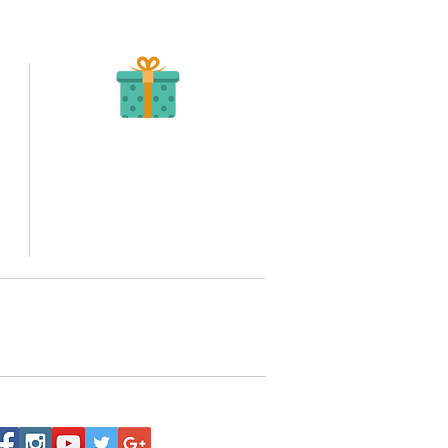
Recibe tu Pedido
Una vez tengamos tu soporte de pago,
te enviamos al correo o whatsapp el diseño con tus
ideas, recuerda que puedes solicitar modificaciones.
to,
No FABRICAMOS tu pedido sino recibimos tu
aprobación, queremos ofrecerte nuestra
mejor calidad y servicio.
quí
o WhatsApp 3202517539,
a domicilio a nivel nacional.
Siguenos: