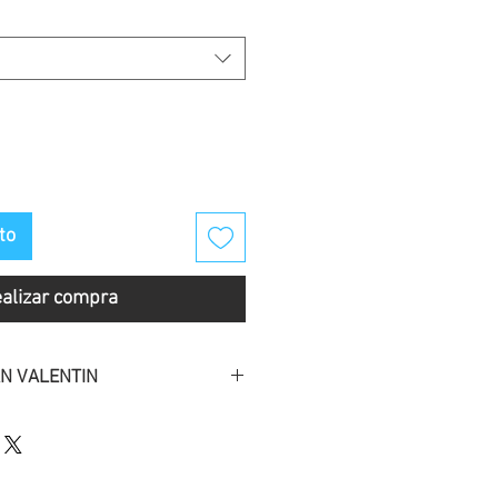
to
alizar compra
N VALENTIN
s
regalos
originales
para San
a con uno de nuestros detalles