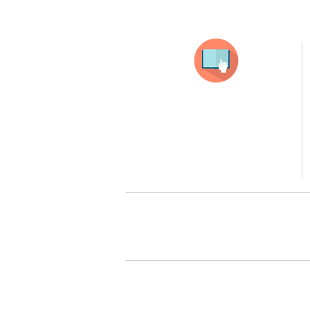
Selecciona tu producto
haz clic en el producto que te guste,
todos nuestros productos son personalizados
con tus imagenes y textos.
Recuerda que a MAYOR CANTIDAD menor es su precio
( aplican para compras mayores a 12 productos).
Queremos cuidarte, por 
Todos tus pedidos pueden ser 
Surcursal zona sur 