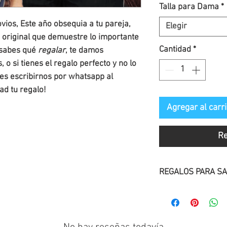
Talla para Dama
*
vios, Este año obsequia a tu pareja,
Elegir
o original que demuestre lo importante
Cantidad
*
o sabes qué
regalar
, te damos
, o si tienes el regalo perfecto y no lo
des escribirnos por whatsapp al
d tu regalo!
Agregar al carri
Re
REGALOS PARA SA
Descubre nuestro
Valentín
!.
Regala una sonris