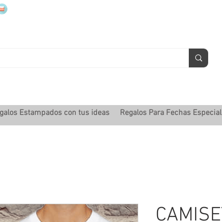
mugsmarcados@companyjbm.com
galos Estampados con tus ideas
Regalos Para Fechas Especia
CAMISE