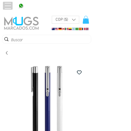
320 251 75 39
Pbx:
601 305 43 48
COP ($)