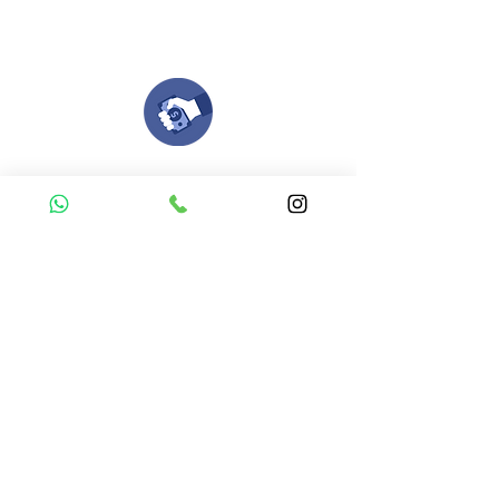
Nuestro equipo de diseñadores estará en
todo el proceso contigo.
Compra tu pedido
Una vez recibamos tus ideas, a tu correo
electronico o whatsapp llegará una orden
con el valor de tu pedido.
Puedes realizar el pago online, efecty, via baloto,
transferencia o consignacion bancolombia.
Si tienes el soporte de pago puedes enviarlo
aquí
Recibe tu Pedido