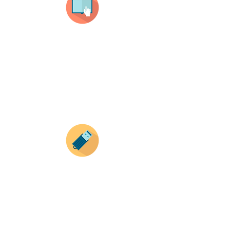
Selecciona tu producto
haz clic en el producto que te guste,
todos nuestros productos son personalizados
con tus imagenes y textos.
Recuerda que a MAYOR CANTIDAD menor es su
precio ( aplican para compras mayores a 12
productos).
Envianos tus ideas
Si deseas enviar tus ideas
haz clic aqui.
Puedes enviar las imagenes en cualquier
formato, nosotros nos encargamos de ello.
Si no tienes algún diseño, no te preocupes,