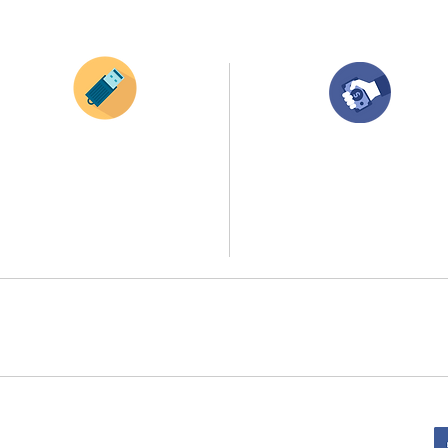
¿Como comprar?
Envianos tus ideas
Compra tu pedido
Si deseas enviar tus ideas
haz clic aqui.
Una vez recibamos tus ideas, a tu correo
electronico o whatsapp llegará una orden
Puedes enviar las imagenes en cualquier
con el valor de tu pedido.
formato, nosotros nos encargamos de ello.
Puedes realizar el pago online, efecty, via balo
Si no tienes algún diseño, no te preocupes,
transferencia o consignacion bancolombia.
Nuestro equipo de diseñadores estará en
todo el proceso contigo.
Si tienes el soporte de pago puedes enviarlo
a
ello la atención al publico se hace a través de nuestro portal web 
retirados en el punto de entregas zona zur, o se coordina la entrega 
:
Sede Administrativa: