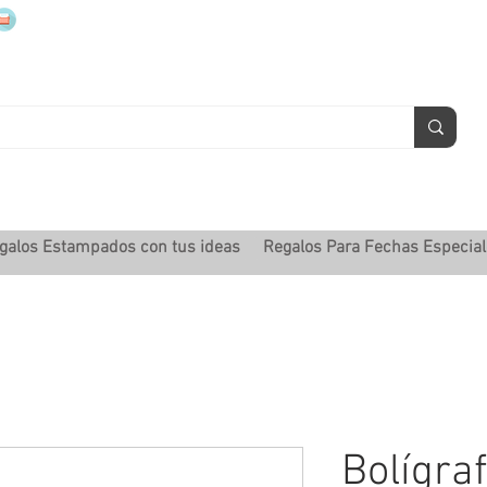
mugsmarcados@companyjbm.com
galos Estampados con tus ideas
Regalos Para Fechas Especia
Bolígra