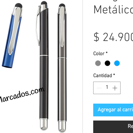
Metálic
$ 24.90
Color
*
Cantidad
*
Agregar al carri
Re