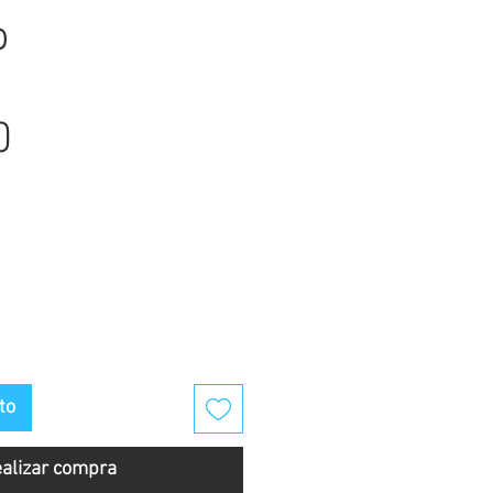
o
Precio
0
to
alizar compra