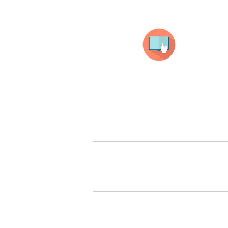
Selecciona tu producto
haz clic en el producto que te guste,
todos nuestros productos son personalizados
con tus imagenes y textos.
Recuerda que a MAYOR CANTIDAD menor es su precio
( aplican para compras mayores a 12 productos).
Queremos cuidarte, por 
Todos tus pedidos pueden ser 
Surcursal zona sur 