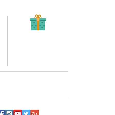
Recibe tu Pedido
Una vez tengamos tu soporte de pago,
te enviamos al correo o whatsapp el diseño con tus
ideas, recuerda que puedes solicitar modificaciones.
to,
No FABRICAMOS tu pedido sino recibimos tu
aprobación, queremos ofrecerte nuestra
mejor calidad y servicio.
quí
o WhatsApp 3202517539,
a domicilio a nivel nacional.
Siguenos: