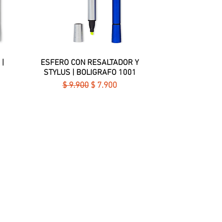
|
ESFERO CON RESALTADOR Y
Vista rápida
STYLUS | BOLIGRAFO 1001
erta
Precio
Precio de oferta
$ 9.900
$ 7.900