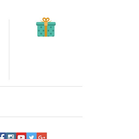
Recibe tu Pedido
Una vez tengamos tu soporte de pago,
te enviamos al correo o whatsapp el diseño con tus
ideas, recuerda que puedes solicitar modificaciones.
to,
No FABRICAMOS tu pedido sino recibimos tu
aprobación, queremos ofrecerte nuestra
mejor calidad y servicio.
quí
o WhatsApp 3202517539,
a domicilio a nivel nacional.
Siguenos: