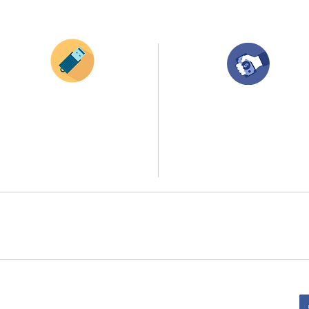
¿Como comprar?
Envianos tus ideas
Compra tu pedido
Si deseas enviar tus ideas
haz clic aqui.
Una vez recibamos tus ideas, a tu correo
electronico o whatsapp llegará una orden
Puedes enviar las imagenes en cualquier
con el valor de tu pedido.
formato, nosotros nos encargamos de ello.
Puedes realizar el pago online, efecty, via balo
Si no tienes algún diseño, no te preocupes,
transferencia o consignacion bancolombia.
Nuestro equipo de diseñadores estará en
todo el proceso contigo.
Si tienes el soporte de pago puedes enviarlo
a
ello la atención al publico se hace a través de nuestro portal web 
retirados en el punto de entregas zona zur, o se coordina la entrega 
:
Sede Administrativa: