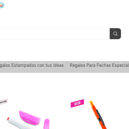
mugsmarcados@companyjbm.com
galos Estampados con tus ideas
Regalos Para Fechas Especia