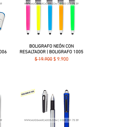
BOLIGRAFO NEÓN CON
Vista rápida
006
RESALTADOR | BOLIGRAFO 1005
ferta
Precio
Precio de oferta
$ 19.900
$ 9.900