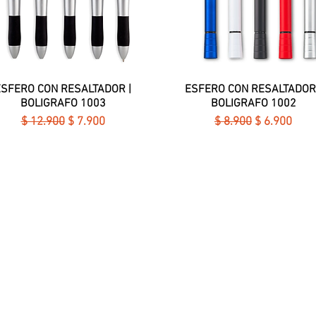
ESFERO CON RESALTADOR |
Vista rápida
ESFERO CON RESALTADOR 
Vista rápida
BOLIGRAFO 1003
BOLIGRAFO 1002
Precio
Precio de oferta
Precio
Precio de of
$ 12.900
$ 7.900
$ 8.900
$ 6.900