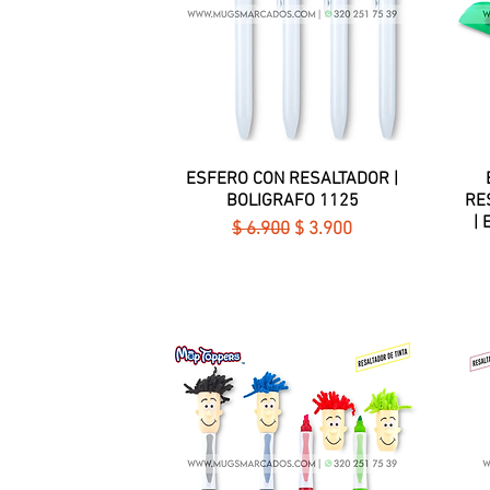
ESFERO CON RESALTADOR |
Vista rápida
BOLIGRAFO 1125
RE
|
Precio
Precio de oferta
$ 6.900
$ 3.900