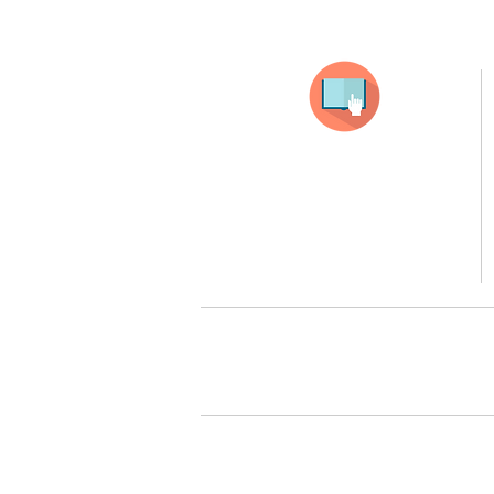
Selecciona tu producto
haz clic en el producto que te guste,
todos nuestros productos son personalizados
con tus imagenes y textos.
Recuerda que a MAYOR CANTIDAD menor es su precio
( aplican para compras mayores a 12 productos).
Queremos cuidarte, por 
Todos tus pedidos pueden ser 
Surcursal zona sur 