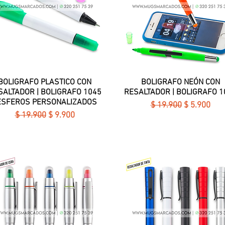
BOLIGRAFO PLASTICO CON
Vista rápida
BOLIGRAFO NEÓN CON
Vista rápida
SALTADOR | BOLIGRAFO 1045
RESALTADOR | BOLIGRAFO 1
 ESFEROS PERSONALIZADOS
Precio
Precio de o
$ 19.900
$ 5.900
Precio
Precio de oferta
$ 19.900
$ 9.900