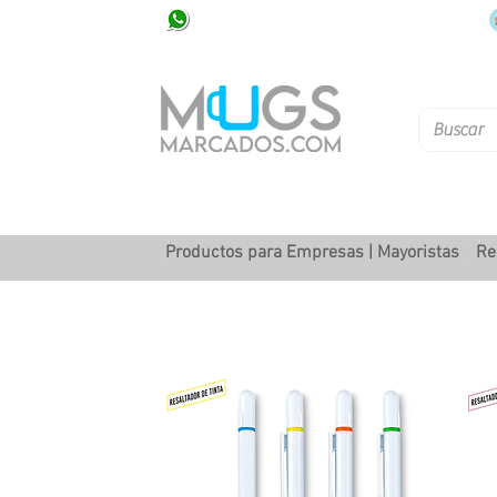
320 251 75 39
Pbx: 601 305 43 48
Productos para Empresas | Mayoristas
Re