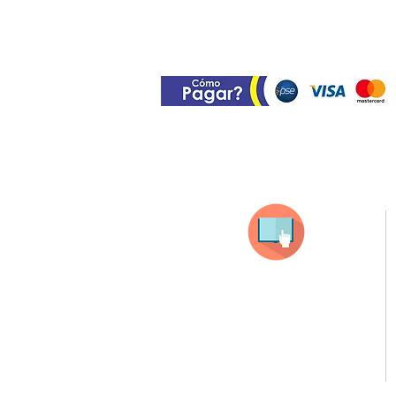
Selecciona tu producto
haz clic en el producto que te guste,
todos nuestros productos son personalizados
con tus imagenes y textos.
Recuerda que a MAYOR CANTIDAD menor es su precio
( aplican para compras mayores a 12 productos).