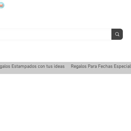
mugsmarcados@companyjbm.com
galos Estampados con tus ideas
Regalos Para Fechas Especia