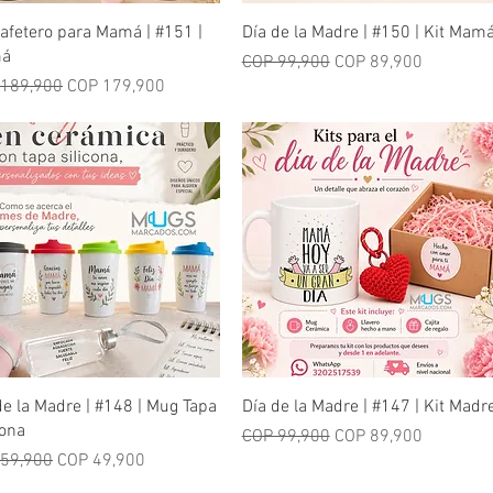
Quick View
Quick View
Cafetero para Mamá | #151 |
Día de la Madre | #150 | Kit Mam
á
Regular Price
Sale Price
COP 99,900
COP 89,900
lar Price
Sale Price
 189,900
COP 179,900
Quick View
Quick View
de la Madre | #148 | Mug Tapa
Día de la Madre | #147 | Kit Madr
cona
Regular Price
Sale Price
COP 99,900
COP 89,900
lar Price
Sale Price
59,900
COP 49,900