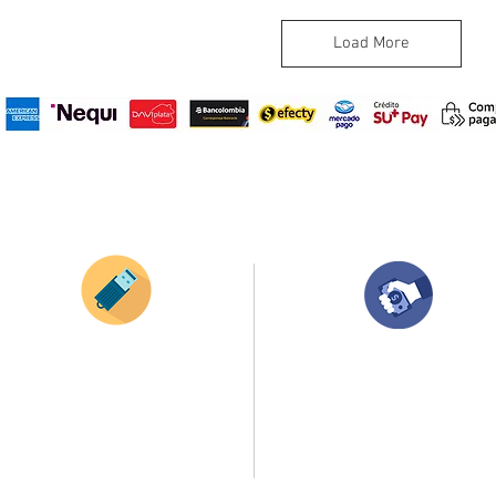
Load More
¿Como comprar?
Envianos tus ideas
Compra tu pedido
Si deseas enviar tus ideas
haz clic aqui.
Una vez recibamos tus ideas, a tu correo
electronico o whatsapp llegará una orden
Puedes enviar las imagenes en cualquier
con el valor de tu pedido.
formato, nosotros nos encargamos de ello.
Puedes realizar el pago online, efecty, via balo
Si no tienes algún diseño, no te preocupes,
transferencia o consignacion bancolombia.
Nuestro equipo de diseñadores estará en
todo el proceso contigo.
Si tienes el soporte de pago puedes enviarlo
a