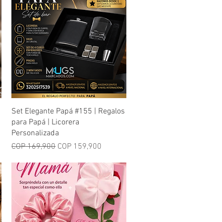
Quick View
Set Elegante Papá #155 | Regalos
para Papá | Licorera
Personalizada
Regular Price
Sale Price
COP 169,900
COP 159,900