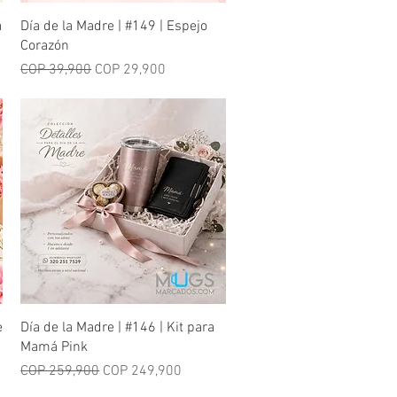
Quick View
á
Día de la Madre | #149 | Espejo
Corazón
Regular Price
Sale Price
COP 39,900
COP 29,900
Quick View
e
Día de la Madre | #146 | Kit para
Mamá Pink
Regular Price
Sale Price
COP 259,900
COP 249,900