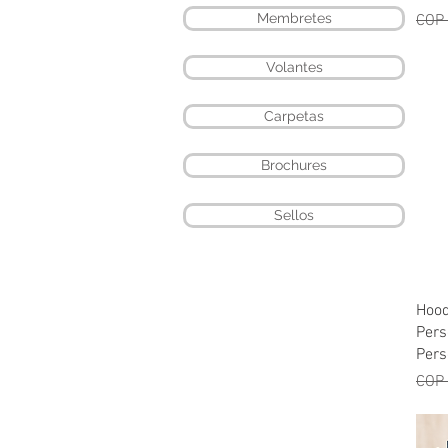
Regu
Membretes
COP
Volantes
Carpetas
Brochures
Sellos
Hood
Pers
Pers
Regu
COP