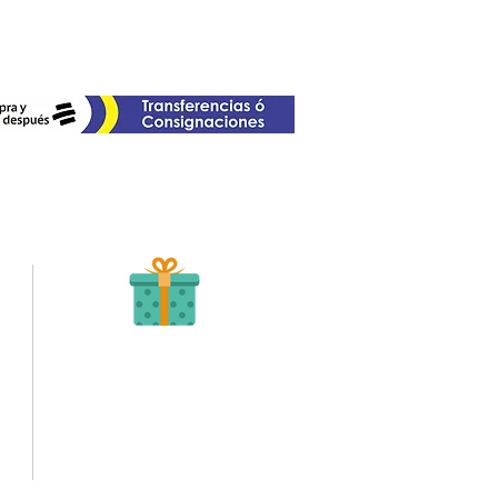
Recibe tu Pedido
Una vez tengamos tu soporte de pago,
te enviamos al correo o whatsapp el diseño con tus
ideas, recuerda que puedes solicitar modificaciones.
to,
No FABRICAMOS tu pedido sino recibimos tu
aprobación, queremos ofrecerte nuestra
mejor calidad y servicio.
quí