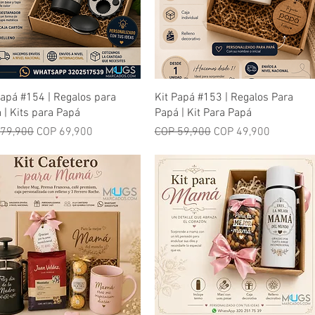
Quick View
Quick View
Papá #154 | Regalos para
Kit Papá #153 | Regalos Para
 | Kits para Papá
Papá | Kit Para Papá
lar Price
Sale Price
Regular Price
Sale Price
79,900
COP 69,900
COP 59,900
COP 49,900