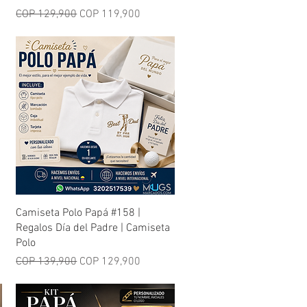
Regular Price
Sale Price
COP 129,900
COP 119,900
Quick View
Camiseta Polo Papá #158 |
Regalos Día del Padre | Camiseta
Polo
Regular Price
Sale Price
COP 139,900
COP 129,900