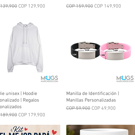
lar Price
Sale Price
Regular Price
Sale Price
 139,900
COP 129,900
COP 159,900
COP 149,900
Quick View
Quick View
ie unisex | Hoodie
Manilla de Identificación |
onalizado | Regalos
Manillas Personalizadas
onalizados
Regular Price
Sale Price
COP 59,900
COP 49,900
lar Price
Sale Price
 189,900
COP 179,900