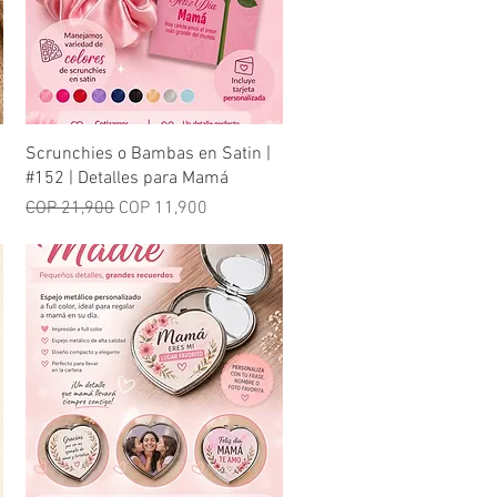
Quick View
Scrunchies o Bambas en Satin |
#152 | Detalles para Mamá
Regular Price
Sale Price
COP 21,900
COP 11,900