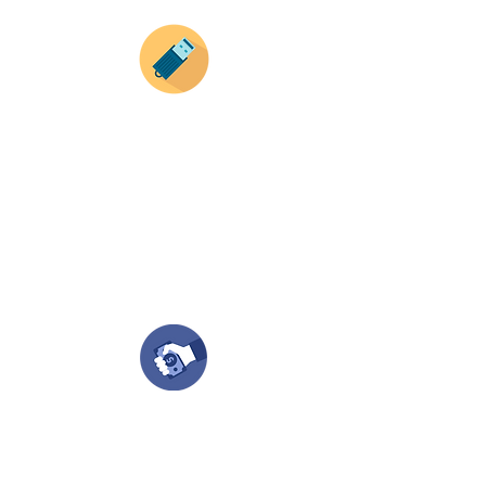
Envianos tus ideas
Si deseas enviar tus ideas
haz clic aqui.
Puedes enviar las imagenes en cualquier
formato, nosotros nos encargamos de ello.
Si no tienes algún diseño, no te preocupes,
Nuestro equipo de diseñadores estará en
todo el proceso contigo.
Compra tu pedido
Una vez recibamos tus ideas, a tu correo
electronico o whatsapp llegará una orden
con el valor de tu pedido.