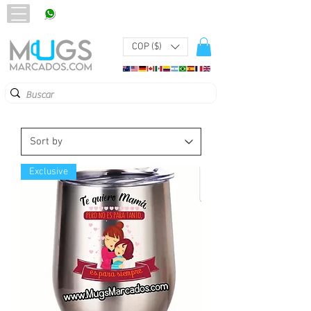
320 251 75 39
Pbx:
601 305 43 48
COP ($)
Exclusive