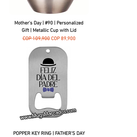
Mother's Day | #90 | Personalized
Gift | Metallic Cup with Lid
Regular Price
Sale Price
COP 109,900
COP 89,900
POPPER KEY RING | FATHER'S DAY