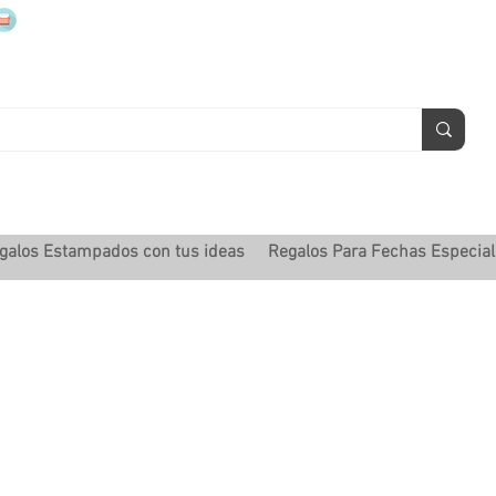
mugsmarcados@companyjbm.com
galos Estampados con tus ideas
Regalos Para Fechas Especia