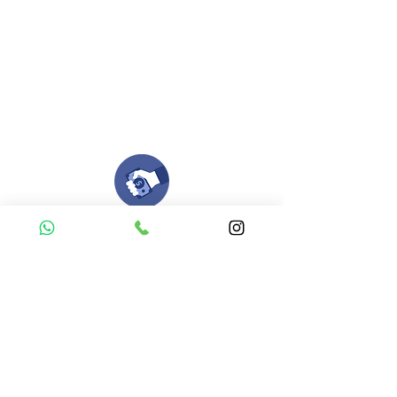
Si deseas enviar tus ideas
haz clic aqui.
Puedes enviar las imagenes en cualquier
formato, nosotros nos encargamos de ello.
Si no tienes algún diseño, no te preocupes,
Nuestro equipo de diseñadores estará en
todo el proceso contigo.
Compra tu pedido
Una vez recibamos tus ideas, a tu correo
electronico o whatsapp llegará una orden
con el valor de tu pedido.
Puedes realizar el pago online, efecty, via baloto,
transferencia o consignacion bancolombia.
Si tienes el soporte de pago puedes enviarlo
aquí