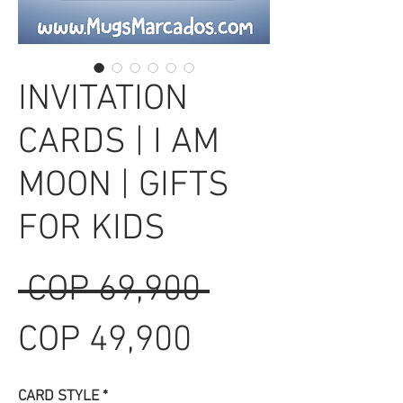
INVITATION
CARDS | I AM
MOON | GIFTS
FOR KIDS
Regular
 COP 69,900 
Sale
Price
COP 49,900
Price
CARD STYLE
*