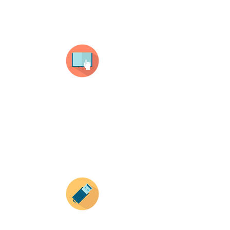
¿Como comprar?
Selecciona tu producto
haz clic en el producto que te guste,
todos nuestros productos son personalizados
con tus imagenes y textos.
Recuerda que a MAYOR CANTIDAD menor es su
precio ( aplican para compras mayores a 12
productos).
Envianos tus ideas