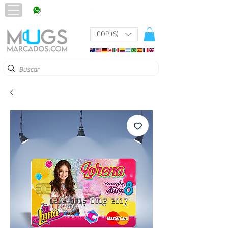
320 251 75 39
Pbx:
601 305 43 48
COP ($)