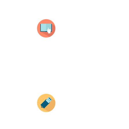
¿Como comprar?
Selecciona tu producto
haz clic en el producto que te guste,
todos nuestros productos son personalizados
con tus imagenes y textos.
Recuerda que a MAYOR CANTIDAD menor es su
precio ( aplican para compras mayores a 12
productos).
Envianos tus ideas