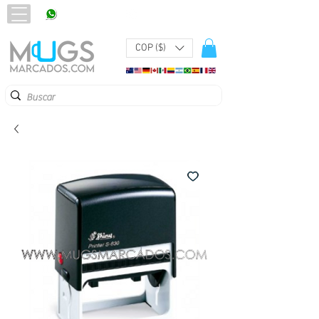
320 251 75 39
Pbx:
601 305 43 48
COP ($)