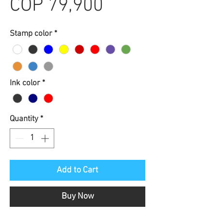
Sale
Price
COP 79,900
Price
Stamp color
*
Ink color
*
Quantity
*
Add to Cart
Buy Now