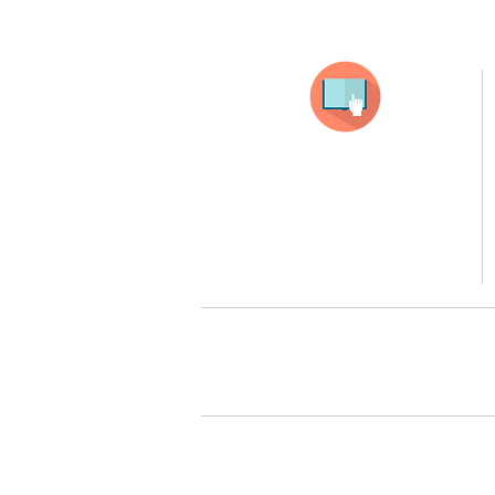
Selecciona tu producto
haz clic en el producto que te guste,
todos nuestros productos son personalizados
con tus imagenes y textos.
Recuerda que a MAYOR CANTIDAD menor es su precio
( aplican para compras mayores a 12 productos).
Queremos cuidarte, por 
Todos tus pedidos pueden ser 
Surcursal zona sur 