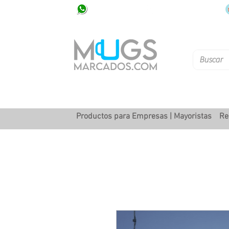
320 251 75 39
Pbx: 601 305 43 48
Productos para Empresas | Mayoristas
Re