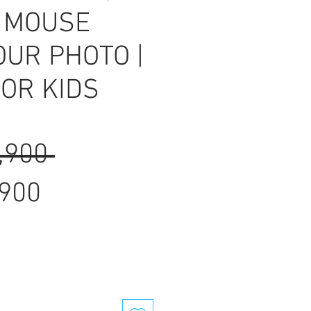
 MOUSE
OUR PHOTO |
OR KIDS
Regular
,900 
Sale
Price
,900
Price