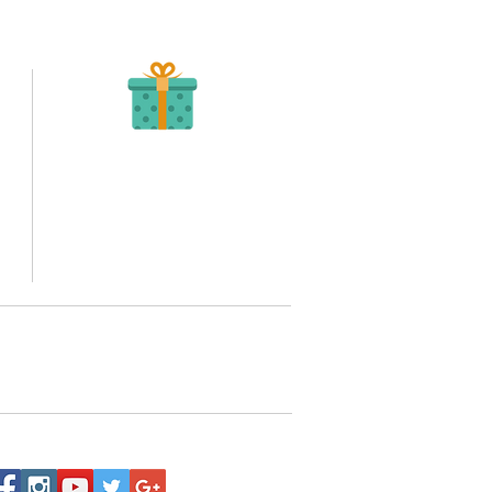
Recibe tu Pedido
Una vez tengamos tu soporte de pago,
te enviamos al correo o whatsapp el diseño con tus
ideas, recuerda que puedes solicitar modificaciones.
to,
No FABRICAMOS tu pedido sino recibimos tu
aprobación, queremos ofrecerte nuestra
mejor calidad y servicio.
quí
o WhatsApp 3202517539,
a domicilio a nivel nacional.
Siguenos: