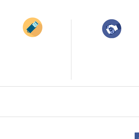
¿Como comprar?
Envianos tus ideas
Compra tu pedido
Si deseas enviar tus ideas
haz clic aqui.
Una vez recibamos tus ideas, a tu correo
electronico o whatsapp llegará una orden
Puedes enviar las imagenes en cualquier
con el valor de tu pedido.
formato, nosotros nos encargamos de ello.
Puedes realizar el pago online, efecty, via balo
Si no tienes algún diseño, no te preocupes,
transferencia o consignacion bancolombia.
Nuestro equipo de diseñadores estará en
todo el proceso contigo.
Si tienes el soporte de pago puedes enviarlo
a
ello la atención al publico se hace a través de nuestro portal web 
retirados en el punto de entregas zona zur, o se coordina la entrega 
:
Sede Administrativa: