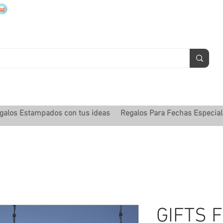
mugsmarcados@companyjbm.com
galos Estampados con tus ideas
Regalos Para Fechas Especia
GIFTS F