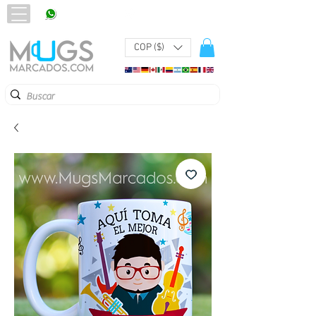
320 251 75 39
Pbx:
601 305 43 48
COP ($)