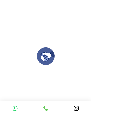
Si deseas enviar tus ideas
haz clic aqui.
Puedes enviar las imagenes en cualquier
formato, nosotros nos encargamos de ello.
Si no tienes algún diseño, no te preocupes,
Nuestro equipo de diseñadores estará en
todo el proceso contigo.
Compra tu pedido
Una vez recibamos tus ideas, a tu correo
electronico o whatsapp llegará una orden
con el valor de tu pedido.
Puedes realizar el pago online, efecty, via baloto,
transferencia o consignacion bancolombia.
Si tienes el soporte de pago puedes enviarlo
aquí