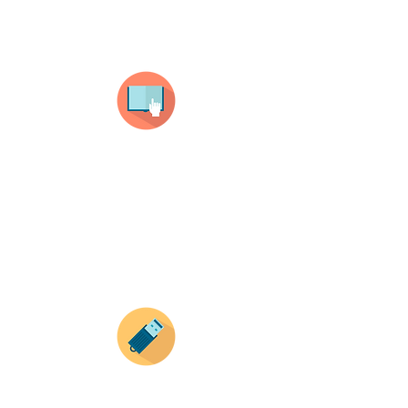
¿Como comprar?
Selecciona tu producto
haz clic en el producto que te guste,
todos nuestros productos son personalizados
con tus imagenes y textos.
Recuerda que a MAYOR CANTIDAD menor es su
precio ( aplican para compras mayores a 12
productos).
Envianos tus ideas