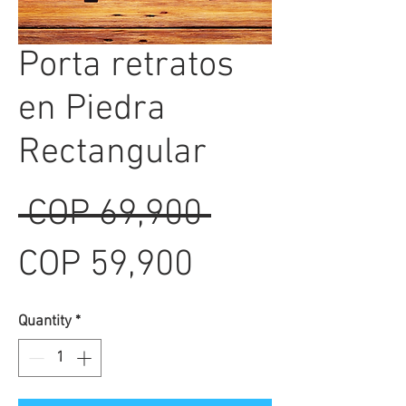
Porta retratos
en Piedra
Rectangular
Regular
 COP 69,900 
Sale
Price
COP 59,900
Price
Quantity
*