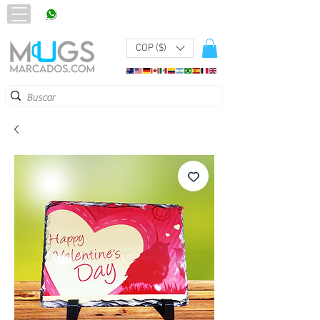
320 251 75 39
Pbx:
601 305 43 48
COP ($)