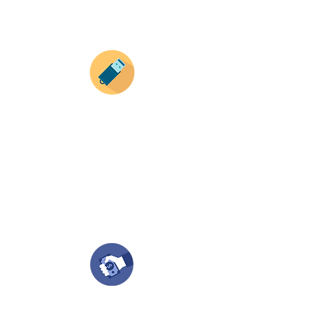
Recuerda que a MAYOR CANTIDAD menor es su
precio ( aplican para compras mayores a 12
productos).
Envianos tus ideas
Si deseas enviar tus ideas
haz clic aqui.
Puedes enviar las imagenes en cualquier
formato, nosotros nos encargamos de ello.
Si no tienes algún diseño, no te preocupes,
Nuestro equipo de diseñadores estará en
todo el proceso contigo.
Compra tu pedido