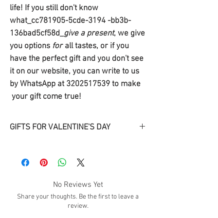
life! If you still don't know
what_cc781905-5cde-3194 -bb3b-
136bad5cf58d_
give a present
, we give
you options
for
all tastes, or if you
have the perfect gift and you don't see
it on our website, you can write to us
by WhatsApp at 3202517539 to make
your gift come true!
GIFTS FOR VALENTINE'S DAY
Discover our
gifts
originales
for
valentine
!.
Give a smile with one of our details for
your partner on this Valentine's date.
No Reviews Yet
Share your thoughts. Be the first to leave a
review.