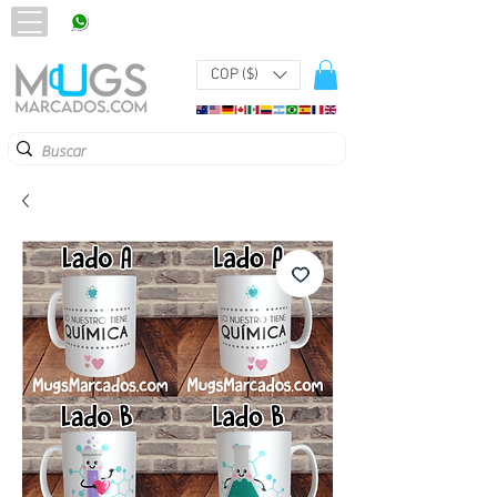
320 251 75 39
Pbx:
601 305 43 48
COP ($)