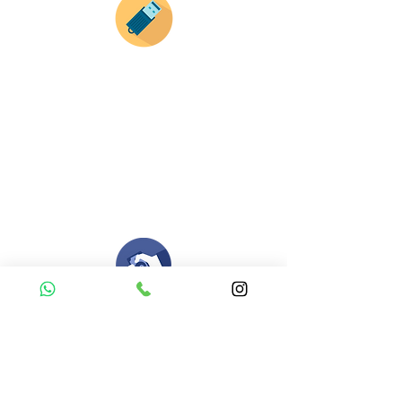
Envianos tus ideas
Si deseas enviar tus ideas
haz clic aqui.
Puedes enviar las imagenes en cualquier
formato, nosotros nos encargamos de ello.
Si no tienes algún diseño, no te preocupes,
Nuestro equipo de diseñadores estará en
todo el proceso contigo.
Compra tu pedido
Una vez recibamos tus ideas, a tu correo
electronico o whatsapp llegará una orden
con el valor de tu pedido.
Puedes realizar el pago online, efecty, via baloto,