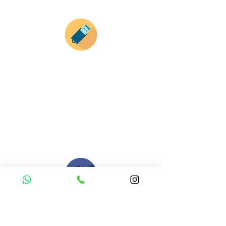
Envianos tus ideas
Si deseas enviar tus ideas
haz clic aqui.
Puedes enviar las imagenes en cualquier
formato, nosotros nos encargamos de ello.
Si no tienes algún diseño, no te preocupes,
Nuestro equipo de diseñadores estará en
todo el proceso contigo.
Compra tu pedido
Una vez recibamos tus ideas, a tu correo
electronico o whatsapp llegará una orden