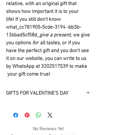
relative, with an original gift that
shows how important it is to your
life! If you still don't know
what_cc781905-5cde-3194 -bb3b-
136bad5cf58d_
give a present
, we give
you options
for
all tastes, or if you
have the perfect gift and you don't see
it on our website, you can write to us
by WhatsApp at 3202517539 to make
your gift come true!
GIFTS FOR VALENTINE'S DAY
Descubre
nuestros
regalos
originales
para San
Valentín
!.
Regala una sonrisa con uno de
No Reviews Yet