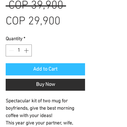
Regular
 COP 39,900 
Sale
Price
COP 29,900
Price
Quantity
*
Add to Cart
Buy Now
Spectacular kit of two mug for
boyfriends, give the best morning
coffee with your ideas!
This year give your partner, wife,