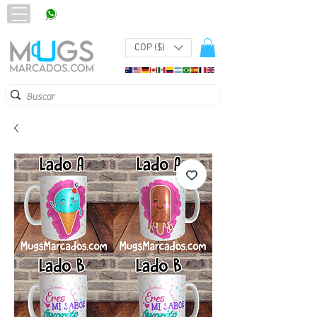
320 251 75 39
Pbx:
601 305 43 48
COP ($)