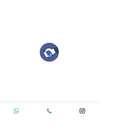
Puedes enviar las imagenes en cualquier
formato, nosotros nos encargamos de ello.
Si no tienes algún diseño, no te preocupes,
Nuestro equipo de diseñadores estará en
todo el proceso contigo.
Compra tu pedido
Una vez recibamos tus ideas, a tu correo
electronico o whatsapp llegará una orden
con el valor de tu pedido.
Puedes realizar el pago online, efecty, via baloto,
transferencia o consignacion bancolombia.
Si tienes el soporte de pago puedes enviarlo
aquí