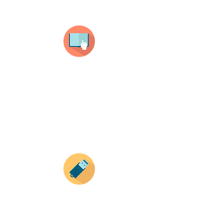
Selecciona tu producto
haz clic en el producto que te guste,
todos nuestros productos son personalizados
con tus imagenes y textos.
Recuerda que a MAYOR CANTIDAD menor es su
precio ( aplican para compras mayores a 12
productos).
Envianos tus ideas
Si deseas enviar tus ideas
haz clic aqui.