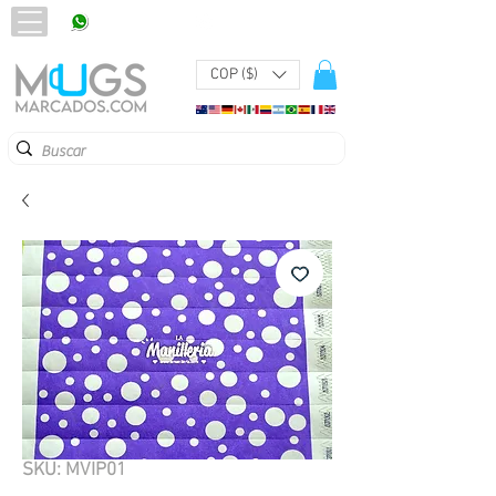
320 251 75 39
Pbx:
601 305 43 48
COP ($)
SKU: MVIP01