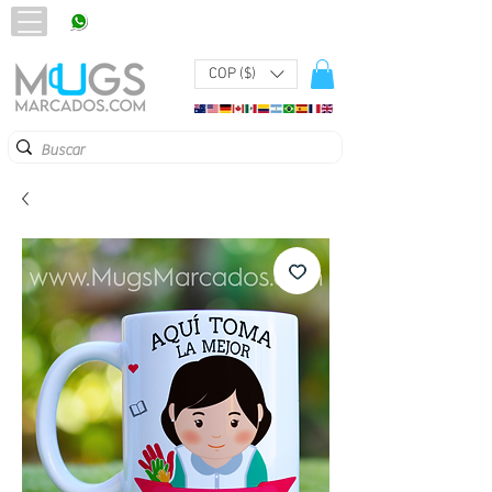
320 251 75 39
Pbx:
601 305 43 48
COP ($)