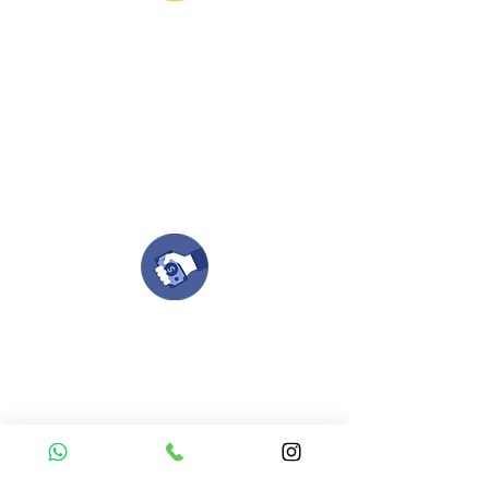
Envianos tus ideas
Si deseas enviar tus ideas
haz clic aqui.
Puedes enviar las imagenes en cualquier
formato, nosotros nos encargamos de ello.
Si no tienes algún diseño, no te preocupes,
Nuestro equipo de diseñadores estará en
todo el proceso contigo.
Compra tu pedido
Una vez recibamos tus ideas, a tu correo
electronico o whatsapp llegará una orden
con el valor de tu pedido.
Puedes realizar el pago online, efecty, via baloto,
transferencia o consignacion bancolombia.
Si tienes el soporte de pago puedes enviarlo
aquí